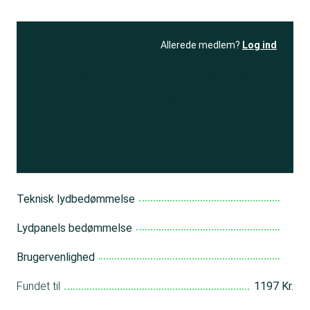
Allerede medlem?
Log ind
Se resultatet
og få adgang
til 150+ andre test
Bliv medlem
Teknisk lydbedømmelse
Lydpanels bedømmelse
Brugervenlighed
Fundet til
1197 Kr.