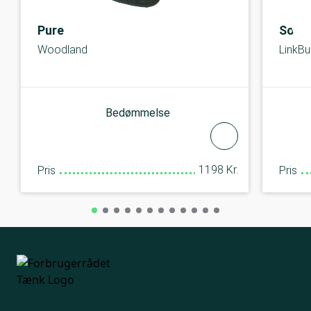
Pure
Sony
Woodland
LinkB
Bedømmelse
1198 Kr.
Pris
Pris