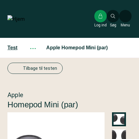
Gå
til
hovedindhold
Log ind
Søg
Menu
Test
···
Apple Homepod Mini (par)
Tilbage til testen
Apple
Homepod Mini (par)