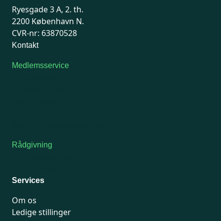
Ryesgade 3 A, 2. th.
2200 København N.
CVR-nr: 63870528
Kontakt
Medlemsservice
Man-tirsdag: kl. 9-12
Onsdag: Lukket
Tors-fredag: kl. 9-12
7741 7741
Kontakt medlemsservice
Rådgivning
For medlemmer: 7741 7777
Man-fredag 9-15
Services
Om os
Ledige stillinger