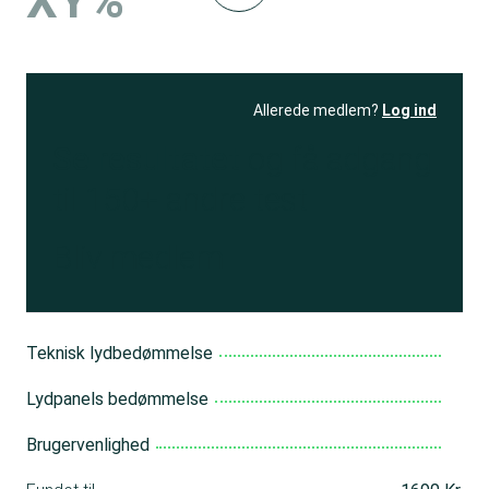
XY%
Allerede medlem?
Log ind
Se resultatet
og få adgang
til 150+ andre test
Bliv medlem
Teknisk lydbedømmelse
Lydpanels bedømmelse
Brugervenlighed