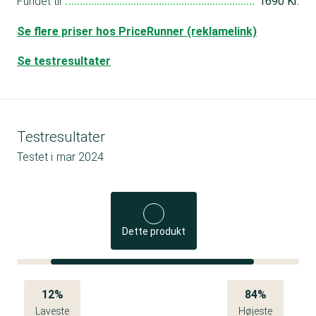
Fundet til
1690 Kr.
Se flere priser hos PriceRunner (reklamelink)
Se testresultater
Testresultater
Testet i
mar 2024
Dette produkt
12%
84%
Laveste
Højeste