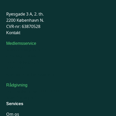
Ryesgade 3 A, 2. th.
2200 København N.
CVR-nr: 63870528
Kontakt
Medlemsservice
Man-tirsdag: kl. 9-12
Onsdag: Lukket
Tors-fredag: kl. 9-12
7741 7741
Kontakt medlemsservice
Rådgivning
For medlemmer: 7741 7777
Man-fredag 9-15
Services
Om os