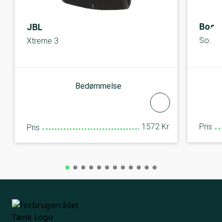
Bose
JBL
Soundl
Xtreme 3
Bedømmelse
Pris
1572 Kr.
Pris