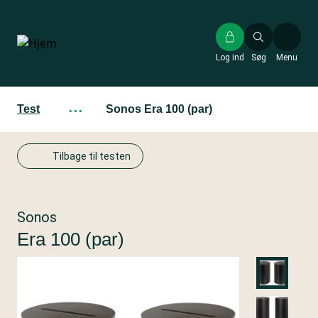
Gå
til
hovedindhold
Log ind
Søg
Menu
Test
···
Sonos Era 100 (par)
Tilbage til testen
Sonos
Era 100 (par)