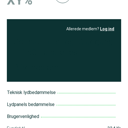
XY%
Allerede medlem?
Log ind
Se resultatet
og få adgang
til 150+ andre test
Bliv medlem
Teknisk lydbedømmelse
Lydpanels bedømmelse
Brugervenlighed