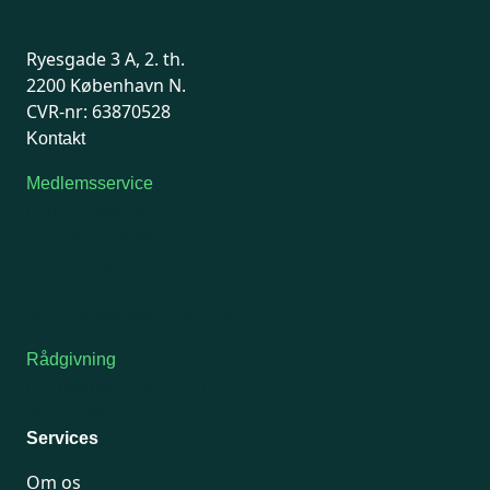
Ryesgade 3 A, 2. th.
2200 København N.
CVR-nr: 63870528
Kontakt
Medlemsservice
Man-tirsdag: kl. 9-12
Onsdag: Lukket
Tors-fredag: kl. 9-12
7741 7741
Kontakt medlemsservice
Rådgivning
For medlemmer: 7741 7777
Man-fredag 9-15
Services
Om os