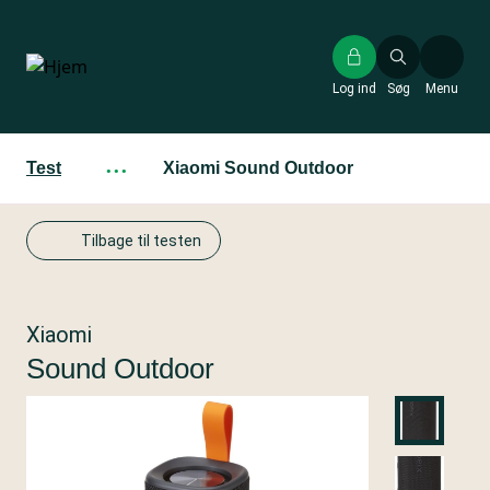
Gå
til
hovedindhold
Log ind
Søg
Menu
Test
···
Xiaomi Sound Outdoor
Tilbage til testen
Xiaomi
Sound Outdoor