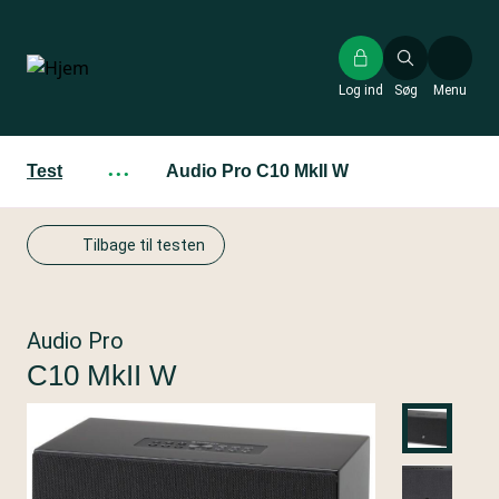
Gå
til
hovedindhold
Log ind
Søg
Menu
Test
···
Audio Pro C10 MkII W
Tilbage til testen
Audio Pro
C10 MkII W