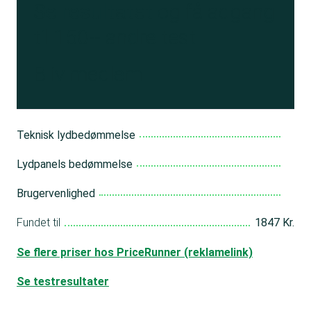
Se resultatet
og få adgang
til 150+ andre test
Bliv medlem
Teknisk lydbedømmelse
Lydpanels bedømmelse
Brugervenlighed
Fundet til
1847 Kr.
Se flere priser hos PriceRunner (reklamelink)
Se testresultater