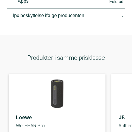
Apps
Fold ud
Ipx beskyttelse ifølge producenten
-
Produkter i samme prisklasse
Loewe
JBL
We. HEAR Pro
Authen