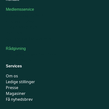
Medlemsservice
Man-tirsdag: kl. 9-12
Onsdag: Lukket
Tors-fredag: kl. 9-12
7741 7741
Kontakt medlemsservice
Rådgivning
For medlemmer: 7741 7777
Man-fredag 9-15
Services
Om os
Ledige stillinger
Presse
Magasiner
Få nyhedsbrev