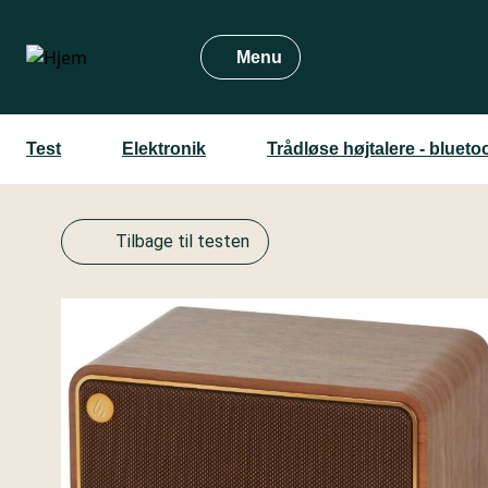
Gå
til
Menu
hovedindhold
Test
Elektronik
Trådløse højtalere - bluetoo
Tilbage til testen