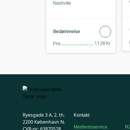
Nashville
Bedømmelse
1128 Kr.
Pris
Ryesgade 3 A, 2. th.
Kontakt
2200 København N.
Medlemsservice
Rå
CVR-nr: 63870528