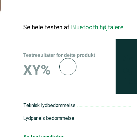
Se hele testen af
Bluetooth højtalere
Testresultater for dette produkt
Se 
XY%
og 
150
Teknisk lydbedømmelse
Lydpanels bedømmelse
Se testresultater