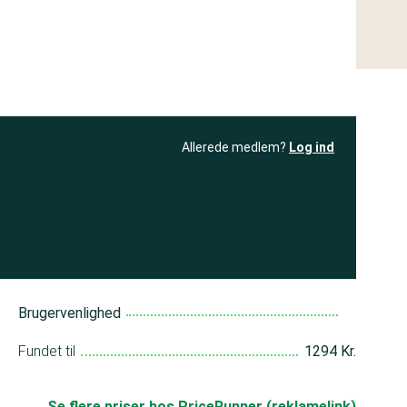
Allerede medlem?
Log ind
resultatet
Bliv medlem
få adgang til
+ andre test
Brugervenlighed
Fundet til
1294 Kr.
Se flere priser hos PriceRunner (reklamelink)