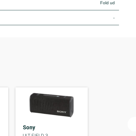
Fold ud
-
Sony
ULT FIELD 3