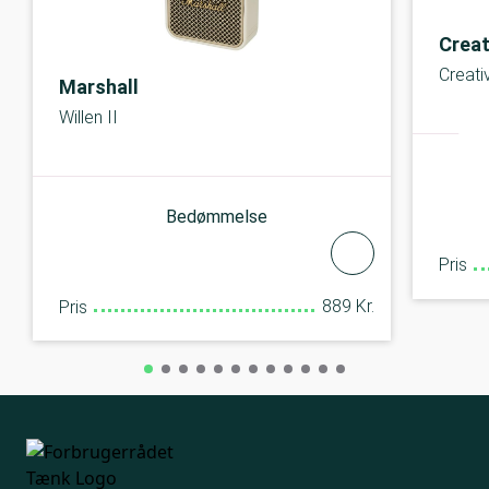
Creat
Creati
Marshall
Willen II
Bedømmelse
Pris
889 Kr.
Pris