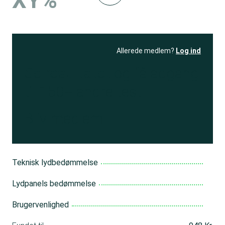
XY%
Allerede medlem?
Log ind
Se resultatet
og få adgang
til 150+ andre test
Bliv medlem
Teknisk lydbedømmelse
Lydpanels bedømmelse
Brugervenlighed