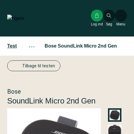
Gå
til
hovedindhold
Log ind
Søg
Menu
Test
···
Bose SoundLink Micro 2nd Gen
Tilbage til testen
Bose
SoundLink Micro 2nd Gen