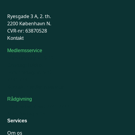
Ryesgade 3 A, 2. th.
2200 København N.
CVR-nr: 63870528
Kontakt
Medlemsservice
Man-tirsdag: kl. 9-12
Onsdag: Lukket
Tors-fredag: kl. 9-12
7741 7741
Kontakt medlemsservice
Rådgivning
For medlemmer: 7741 7777
Man-fredag 9-15
Services
Om os