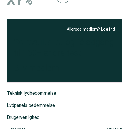
XY%
Allerede medlem?
Log ind
Se resultatet
og få adgang
til 150+ andre test
Bliv medlem
Teknisk lydbedømmelse
Lydpanels bedømmelse
Brugervenlighed