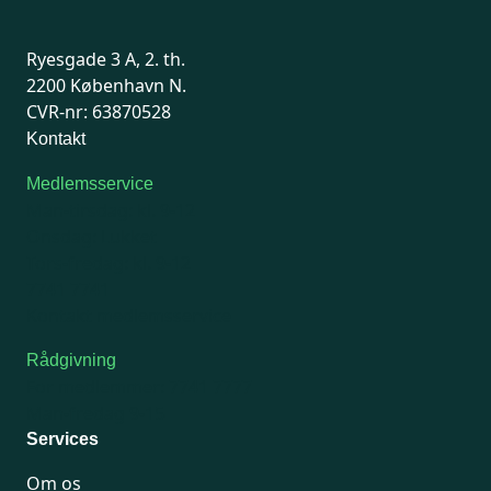
Ryesgade 3 A, 2. th.
2200 København N.
CVR-nr: 63870528
Kontakt
Medlemsservice
Man-tirsdag: kl. 9-12
Onsdag: Lukket
Tors-fredag: kl. 9-12
7741 7741
Kontakt medlemsservice
Rådgivning
For medlemmer: 7741 7777
Man-fredag 9-15
Services
Om os