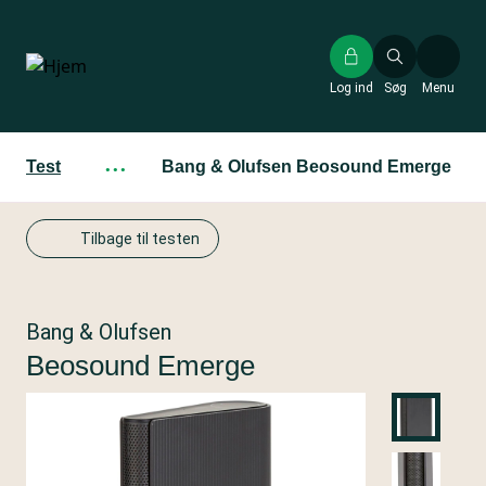
Gå
til
hovedindhold
Log ind
Søg
Menu
Test
···
Bang & Olufsen Beosound Emerge
Tilbage til testen
Bang & Olufsen
Beosound Emerge