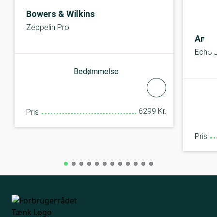
Bowers & Wilkins
Zeppelin Pro
Amaz
Echo D
Bedømmelse
6299 Kr.
Pris
Pris