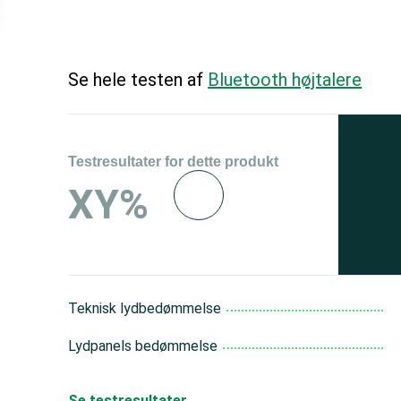
Se hele testen af
Bluetooth højtalere
Testresultater for dette produkt
Se 
XY%
og 
150
Teknisk lydbedømmelse
Lydpanels bedømmelse
Se testresultater