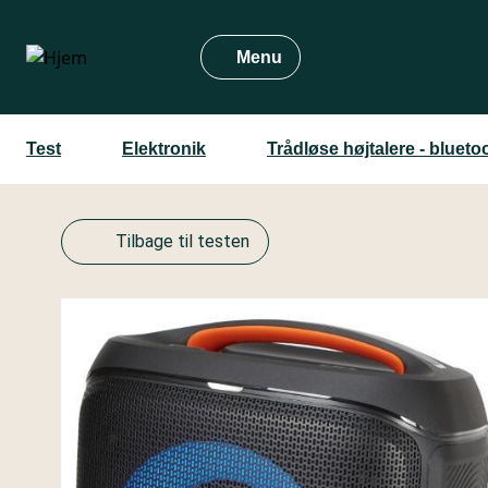
Gå
til
Menu
hovedindhold
Test
Elektronik
Trådløse højtalere - bluetoo
Tilbage til testen