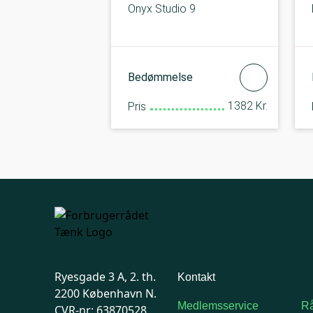
Onyx Studio 9
Bedømmelse
1382 Kr.
Pris
Ryesgade 3 A, 2. th.
Kontakt
2200 København N.
Medlemsservice
Rå
CVR-nr: 63870528