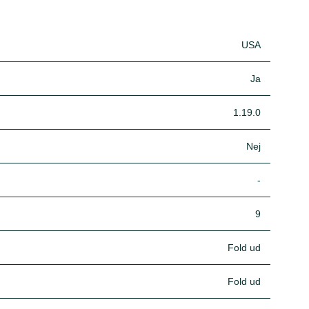
USA
Ja
1.19.0
Nej
-
9
Fold ud
Fold ud