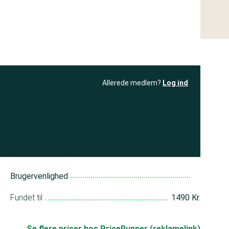
Allerede medlem?
Log ind
resultatet
Bliv medlem
få adgang til
+ andre test
Brugervenlighed
Fundet til
1490 Kr.
Se flere priser hos PriceRunner (reklamelink)