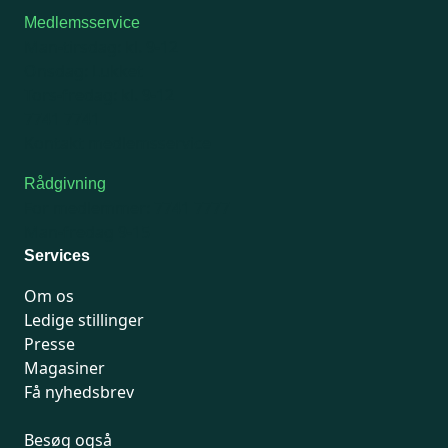
Medlemsservice
Man-tirsdag: kl. 9-12
Onsdag: Lukket
Tors-fredag: kl. 9-12
7741 7741
Kontakt medlemsservice
Rådgivning
For medlemmer: 7741 7777
Man-fredag 9-15
Services
Om os
Ledige stillinger
Presse
Magasiner
Få nyhedsbrev
Besøg også