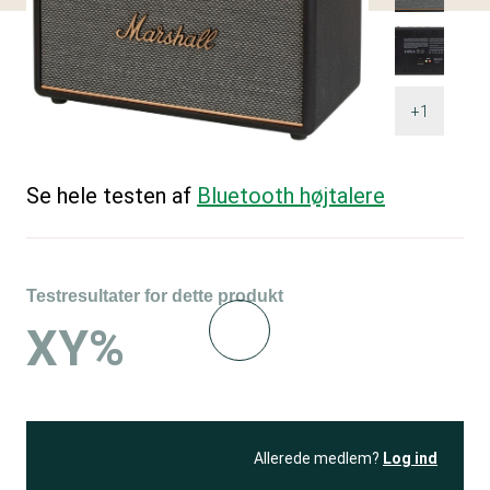
+1
Se hele testen af
Bluetooth højtalere
Testresultater for dette produkt
XY%
Allerede medlem?
Log ind