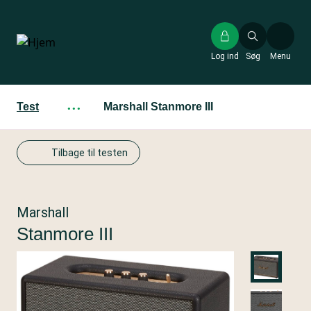
Gå
til
hovedindhold
Log ind
Søg
Menu
Test
···
Marshall Stanmore III
Tilbage til testen
Marshall
Stanmore III