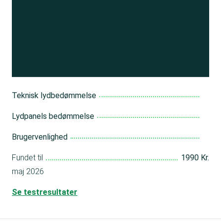
Se resultatet
og få adgang
til 150+ andre test
Bliv medlem
Teknisk lydbedømmelse
Lydpanels bedømmelse
Brugervenlighed
Fundet til
1990 Kr.
maj 2026
Se testresultater