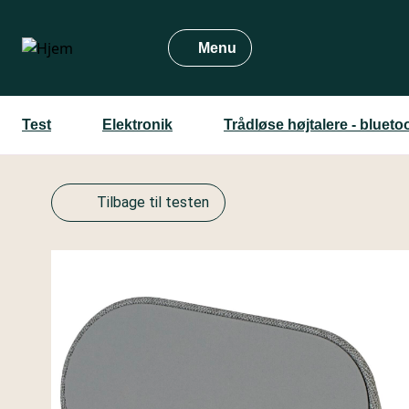
Gå
til
Menu
hovedindhold
Test
Elektronik
Trådløse højtalere - bluetoo
Tilbage til testen