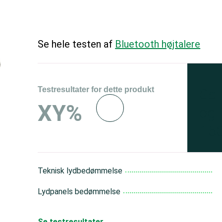
Se hele testen af
Bluetooth højtalere
Testresultater for dette produkt
Se 
XY%
og 
150
Teknisk lydbedømmelse
Lydpanels bedømmelse
Se testresultater