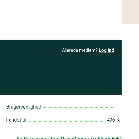
Allerede medlem?
Log ind
resultatet
Bliv medlem
få adgang til
+ andre test
Brugervenlighed
Fundet til
496 Kr.
Se flere priser hos PriceRunner (reklamelink)