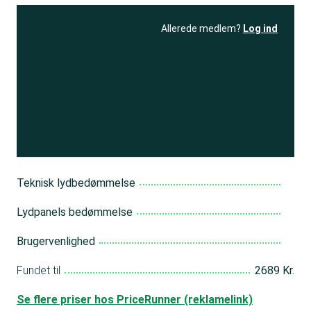
Allerede medlem?
Log ind
Se resultatet
og få adgang
til 150+ andre test
Bliv medlem
Teknisk lydbedømmelse
Lydpanels bedømmelse
Brugervenlighed
Fundet til
2689 Kr.
Se flere priser hos PriceRunner (reklamelink)