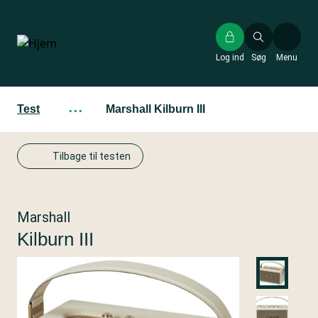
Gå
til
hovedindhold
Log ind
Søg
Menu
Test
···
Marshall Kilburn III
Tilbage til testen
Marshall
Kilburn III