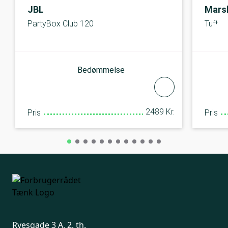
JBL
Marsh
PartyBox Club 120
Tufton
Bedømmelse
2489 Kr.
Pris
Pris
Ryesgade 3 A, 2. th.