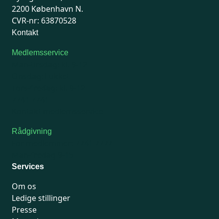
2200 København N.
CVR-nr: 63870528
Kontakt
Medlemsservice
Man-tirsdag: kl. 9-12
Onsdag: Lukket
Tors-fredag: kl. 9-12
7741 7741
Kontakt medlemsservice
Rådgivning
For medlemmer: 7741 7777
Man-fredag 9-15
Services
Om os
Ledige stillinger
Presse