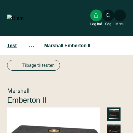
Gå
til
hovedindhold
Log ind
Søg
Menu
Test
···
Marshall Emberton II
Tilbage til testen
Marshall
Emberton II