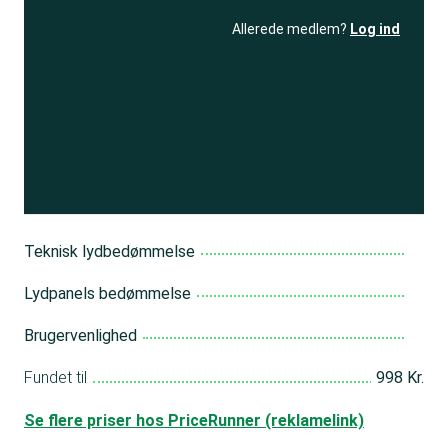
Allerede medlem?
Log ind
Se resultatet
og få adgang
til 150+ andre test
Bliv medlem
Teknisk lydbedømmelse
Lydpanels bedømmelse
Brugervenlighed
Fundet til
998 Kr.
Se flere priser hos PriceRunner (reklamelink)