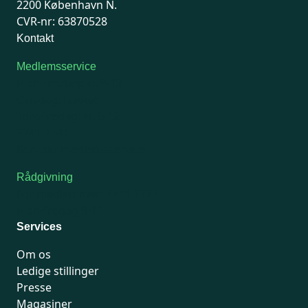
2200 København N.
CVR-nr: 63870528
Kontakt
Medlemsservice
Man-tirsdag: kl. 9-12
Onsdag: Lukket
Tors-fredag: kl. 9-12
7741 7741
Kontakt medlemsservice
Rådgivning
For medlemmer: 7741 7777
Man-fredag 9-15
Services
Om os
Ledige stillinger
Presse
Magasiner