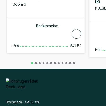
IKEA
Boom 3i
KULG
Bedømmelse
823 Kr.
Pris
Pris
Ryesgade 3 A, 2. th.