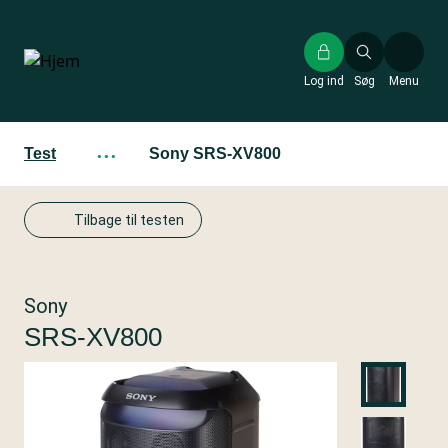
Gå
til
hovedindhold
Log ind
Søg
Menu
Test
···
Sony SRS-XV800
Tilbage til testen
Sony
SRS-XV800