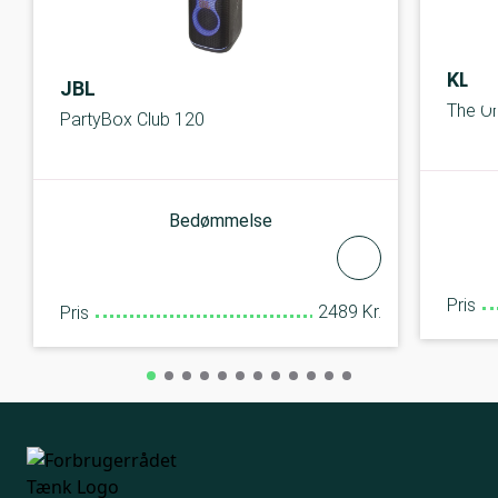
KLIP
JBL
The On
PartyBox Club 120
Bedømmelse
Pris
2489 Kr.
Pris