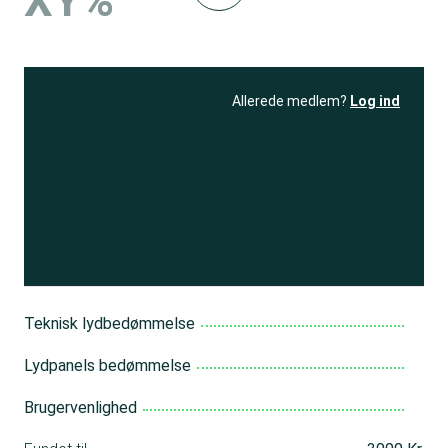
XY%
Allerede medlem?
Log ind
Se resultatet
og få adgang
til 150+ andre test
Bliv medlem
Teknisk lydbedømmelse
Lydpanels bedømmelse
Brugervenlighed