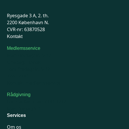
Ryesgade 3 A, 2. th.
2200 København N.
CVR-nr: 63870528
Kontakt
Medlemsservice
Man-tirsdag: kl. 9-12
Onsdag: Lukket
Tors-fredag: kl. 9-12
7741 7741
Kontakt medlemsservice
Rådgivning
For medlemmer: 7741 7777
Man-fredag 9-15
Services
Om os