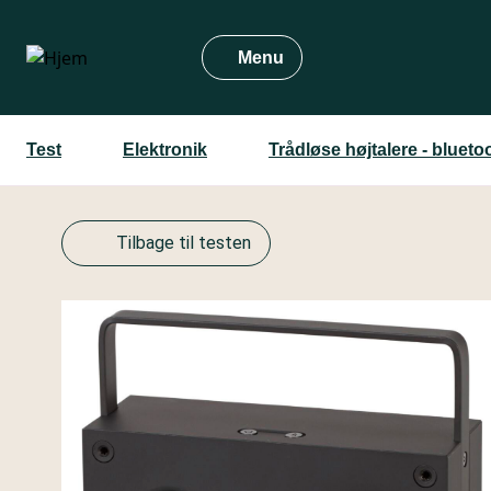
Gå
til
Menu
hovedindhold
Test
Elektronik
Trådløse højtalere - bluetoo
Tilbage til testen