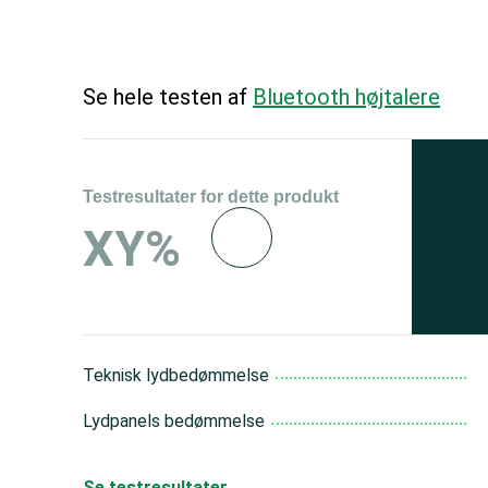
Se hele testen af
Bluetooth højtalere
Testresultater for dette produkt
Se 
XY%
og 
150
Teknisk lydbedømmelse
Lydpanels bedømmelse
Se testresultater