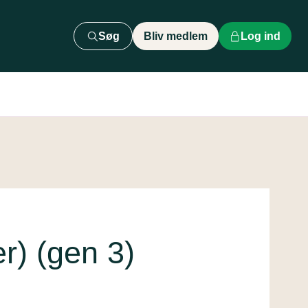
Søg
Bliv medlem
Log ind
r) (gen 3)