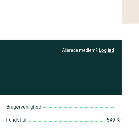
Allerede medlem?
Log ind
resultatet
Bliv medlem
få adgang til
+ andre test
Brugervenlighed
Fundet til
549 Kr.