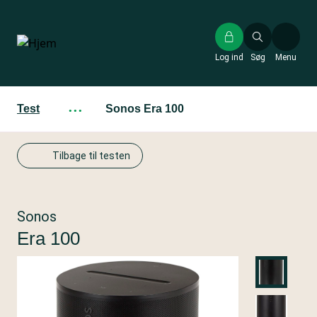
Gå
til
hovedindhold
Log ind
Søg
Menu
Test
···
Sonos Era 100
Tilbage til testen
Sonos
Era 100