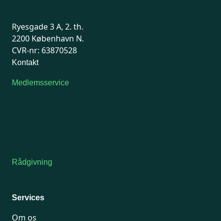
Ryesgade 3 A, 2. th.
2200 København N.
CVR-nr: 63870528
Kontakt
Medlemsservice
Man-tirsdag: kl. 9-12
Onsdag: Lukket
Tors-fredag: kl. 9-12
7741 7741
Kontakt medlemsservice
Rådgivning
For medlemmer: 7741 7777
Man-fredag 9-15
Services
Om os