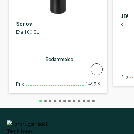
JBL
Sonos
Xtrem
Era 100 SL
Bedømmelse
Pris
1499 Kr.
Pris