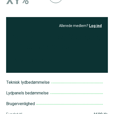
XY%
Allerede medlem?
Log ind
Se resultatet
og få adgang
til 150+ andre test
Bliv medlem
Teknisk lydbedømmelse
Lydpanels bedømmelse
Brugervenlighed