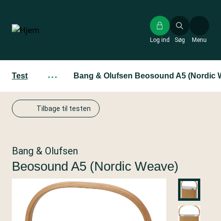
Gå
til
hovedindhold
Log ind
Søg
Menu
Test
···
Bang & Olufsen Beosound A5 (Nordic 
Tilbage til testen
Bang & Olufsen
Beosound A5 (Nordic Weave)