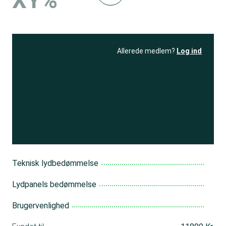
XY%
Allerede medlem?
Log ind
Se resultatet
og få adgang
til 150+ andre test
Bliv medlem
Teknisk lydbedømmelse
Lydpanels bedømmelse
Brugervenlighed