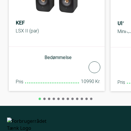
KEF
Ultim
LSX II (par)
Minirol
Bedømmelse
10990 Kr.
Pris
Pris