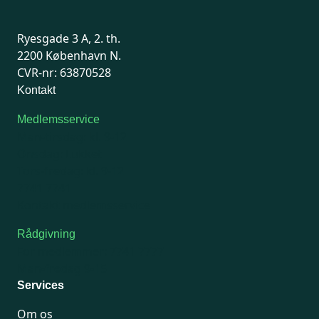
Ryesgade 3 A, 2. th.
2200 København N.
CVR-nr: 63870528
Kontakt
Medlemsservice
Man-tirsdag: kl. 9-12
Onsdag: Lukket
Tors-fredag: kl. 9-12
7741 7741
Kontakt medlemsservice
Rådgivning
For medlemmer: 7741 7777
Man-fredag 9-15
Services
Om os