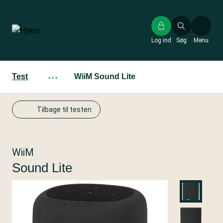
Gå
til
hovedindhold
Log ind
Søg
Menu
Test
···
WiiM Sound Lite
Tilbage til testen
WiiM
Sound Lite