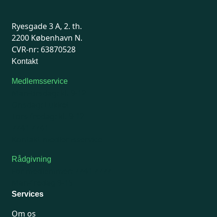
Ryesgade 3 A, 2. th.
2200 København N.
CVR-nr: 63870528
Kontakt
Medlemsservice
Man-tirsdag: kl. 9-12
Onsdag: Lukket
Tors-fredag: kl. 9-12
7741 7741
Kontakt medlemsservice
Rådgivning
For medlemmer: 7741 7777
Man-fredag 9-15
Services
Om os