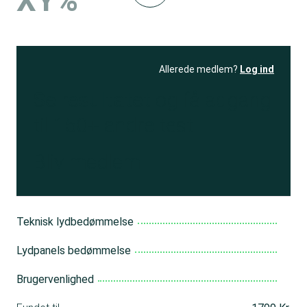
XY%
Allerede medlem?
Log ind
Se resultatet
og få adgang
til 150+ andre test
Bliv medlem
Teknisk lydbedømmelse
Lydpanels bedømmelse
Brugervenlighed