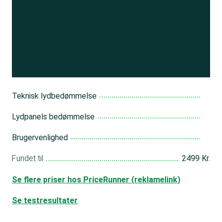
Se resultatet
og få adgang
til 150+ andre test
Bliv medlem
Teknisk lydbedømmelse
Lydpanels bedømmelse
Brugervenlighed
Fundet til
2499 Kr.
Se flere priser hos PriceRunner (reklamelink)
Se testresultater