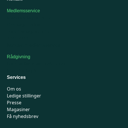
Medlemsservice
Man-tirsdag: kl. 9-12
Onsdag: Lukket
Tors-fredag: kl. 9-12
7741 7741
Kontakt medlemsservice
Rådgivning
For medlemmer: 7741 7777
Man-fredag 9-15
Services
Om os
Ledige stillinger
Presse
Magasiner
Få nyhedsbrev