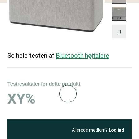
+1
Se hele testen af
Bluetooth højtalere
Testresultater for dette produkt
XY%
Allerede medlem?
Log ind