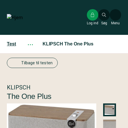
Gå
til
hovedindhold
Log ind
Søg
Menu
Test
···
KLIPSCH The One Plus
Tilbage til testen
KLIPSCH
The One Plus