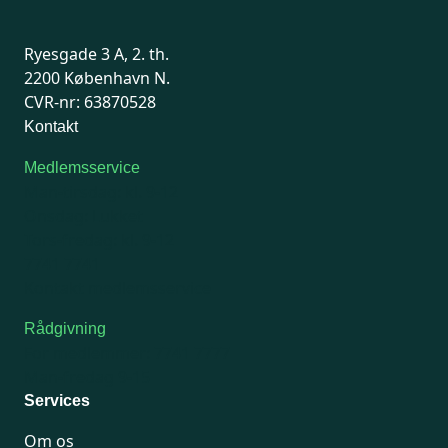
Ryesgade 3 A, 2. th.
2200 København N.
CVR-nr: 63870528
Kontakt
Medlemsservice
Man-tirsdag: kl. 9-12
Onsdag: Lukket
Tors-fredag: kl. 9-12
7741 7741
Kontakt medlemsservice
Rådgivning
For medlemmer: 7741 7777
Man-fredag 9-15
Services
Om os