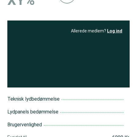
XY%
Allerede medlem?
Log ind
Se resultatet
og få adgang
til 150+ andre test
Bliv medlem
Teknisk lydbedømmelse
Lydpanels bedømmelse
Brugervenlighed