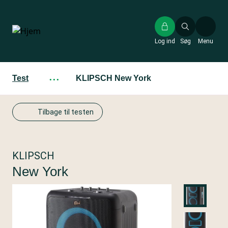
Gå
til
hovedindhold
Log ind
Søg
Menu
Test
···
KLIPSCH New York
Tilbage til testen
KLIPSCH
New York