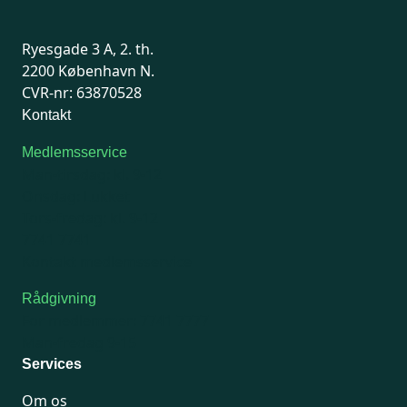
Ryesgade 3 A, 2. th.
2200 København N.
CVR-nr: 63870528
Kontakt
Medlemsservice
Man-tirsdag: kl. 9-12
Onsdag: Lukket
Tors-fredag: kl. 9-12
7741 7741
Kontakt medlemsservice
Rådgivning
For medlemmer: 7741 7777
Man-fredag 9-15
Services
Om os