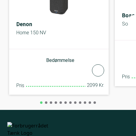
Bose
Denon
SoundL
Home 150 NV
Bedømmelse
Pris
2099 Kr.
Pris