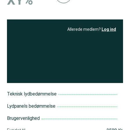
XY%
Allerede medlem?
Log ind
Se resultatet
og få adgang
til 150+ andre test
Bliv medlem
Teknisk lydbedømmelse
Lydpanels bedømmelse
Brugervenlighed