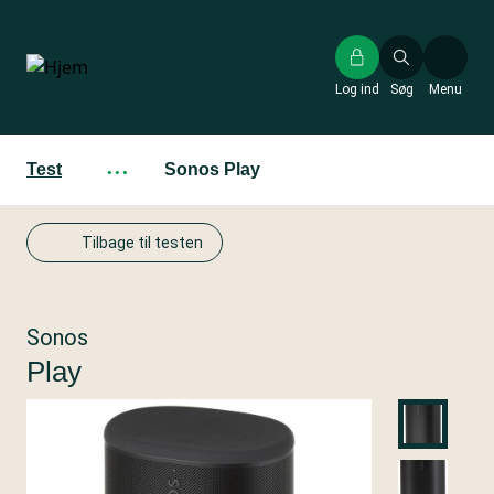
Gå
til
hovedindhold
Log ind
Søg
Menu
Test
···
Sonos Play
Tilbage til testen
Sonos
Play