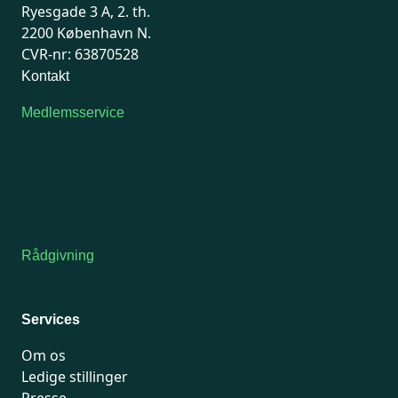
Ryesgade 3 A, 2. th.
2200 København N.
CVR-nr: 63870528
Kontakt
Medlemsservice
Man-tirsdag: kl. 9-12
Onsdag: Lukket
Tors-fredag: kl. 9-12
7741 7741
Kontakt medlemsservice
Rådgivning
For medlemmer: 7741 7777
Man-fredag 9-15
Services
Om os
Ledige stillinger