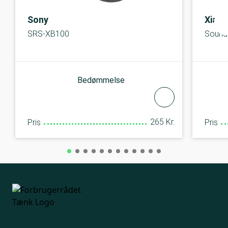
Sony
Xiaom
SRS-XB100
Sound
Bedømmelse
265 Kr.
Pris
Pris