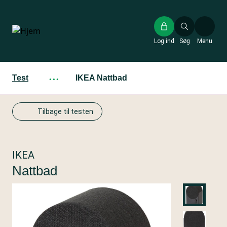
Gå
til
hovedindhold
Log ind
Søg
Menu
Test
···
IKEA Nattbad
Tilbage til testen
IKEA
Nattbad