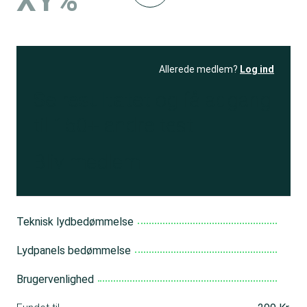
XY%
Allerede medlem?
Log ind
Se resultatet
og få adgang
til 150+ andre test
Bliv medlem
Teknisk lydbedømmelse
Lydpanels bedømmelse
Brugervenlighed