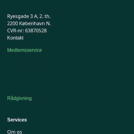
Ryesgade 3 A, 2. th.
2200 København N.
CVR-nr: 63870528
Kontakt
Medlemsservice
Man-tirsdag: kl. 9-12
Onsdag: Lukket
Tors-fredag: kl. 9-12
7741 7741
Kontakt medlemsservice
Rådgivning
For medlemmer: 7741 7777
Man-fredag 9-15
Services
Om os