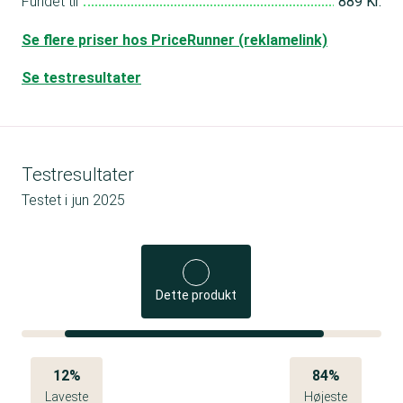
Fundet til
889 Kr.
Se flere priser hos PriceRunner (reklamelink)
Se testresultater
Testresultater
Testet i
jun 2025
Dette produkt
12%
84%
Laveste
Højeste