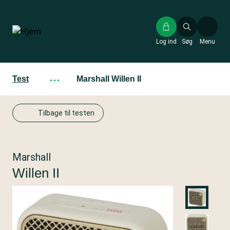
Gå
til
hovedindhold
Log ind
Søg
Menu
Test
···
Marshall Willen II
Tilbage til testen
Marshall
Willen II