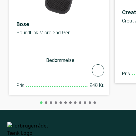
Creat
Creati
Bose
SoundLink Micro 2nd Gen
Bedømmelse
Pris
948 Kr.
Pris