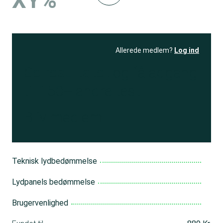
XY%
Allerede medlem?
Log ind
Se resultatet
og få adgang
til 150+ andre test
Bliv medlem
Teknisk lydbedømmelse
Lydpanels bedømmelse
Brugervenlighed