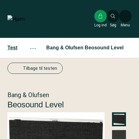
Gå
til
hovedindhold
Log ind
Søg
Menu
Test
···
Bang & Olufsen Beosound Level
Tilbage til testen
Bang & Olufsen
Beosound Level