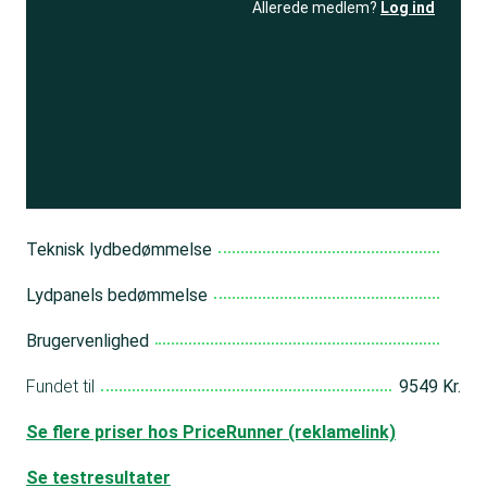
Allerede medlem?
Log ind
Se resultatet
og få adgang
til 150+ andre test
Bliv medlem
Teknisk lydbedømmelse
Lydpanels bedømmelse
Brugervenlighed
Fundet til
9549 Kr.
Se flere priser hos PriceRunner (reklamelink)
Se testresultater