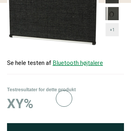
+1
Se hele testen af
Bluetooth højtalere
Testresultater for dette produkt
XY%