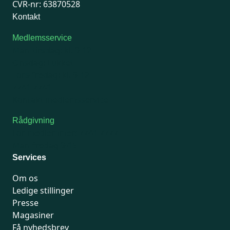
CVR-nr: 63870528
Kontakt
Medlemsservice
Man-tirsdag: kl. 9-12
Onsdag: Lukket
Tors-fredag: kl. 9-12
7741 7741
Kontakt medlemsservice
Rådgivning
For medlemmer: 7741 7777
Man-fredag 9-15
Services
Om os
Ledige stillinger
Presse
Magasiner
Få nyhedsbrev