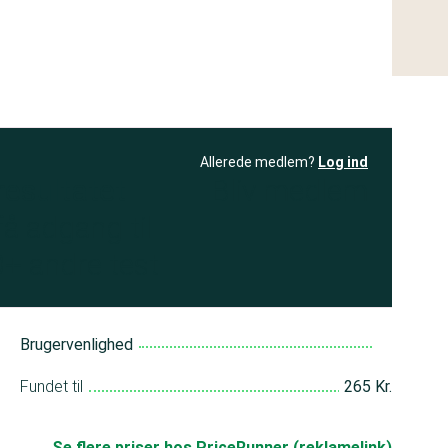
Allerede medlem?
Log ind
resultatet
Bliv medlem
få adgang til
+ andre test
Brugervenlighed
Fundet til
265 Kr.
Se flere priser hos PriceRunner (reklamelink)