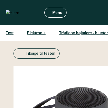
Gå
til
Menu
hovedindhold
Test
Elektronik
Trådløse højtalere - bluetoo
Tilbage til testen