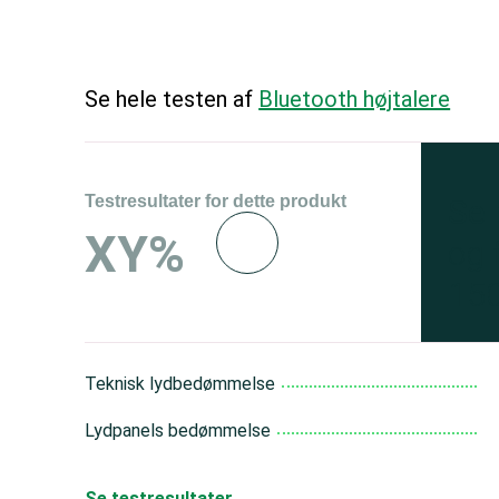
Se hele testen af
Bluetooth højtalere
Testresultater for dette produkt
Se 
XY%
og 
150
Teknisk lydbedømmelse
Lydpanels bedømmelse
Se testresultater