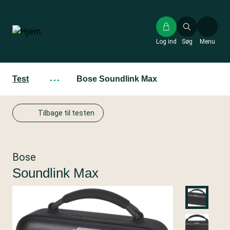
Gå
til
hovedindhold
Log ind
Søg
Menu
Test
···
Bose Soundlink Max
Tilbage til testen
Bose
Soundlink Max