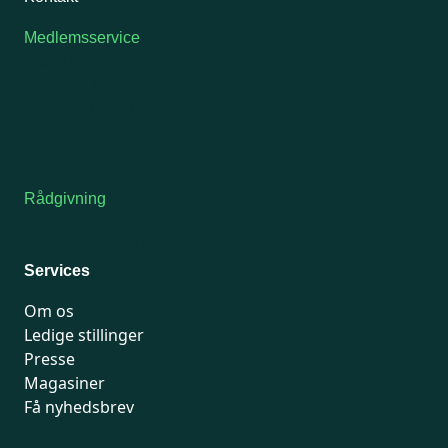
Medlemsservice
Man-tirsdag: kl. 9-12
Onsdag: Lukket
Tors-fredag: kl. 9-12
7741 7741
Kontakt medlemsservice
Rådgivning
For medlemmer: 7741 7777
Man-fredag 9-15
Services
Om os
Ledige stillinger
Presse
Magasiner
Få nyhedsbrev