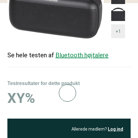
+1
Se hele testen af
Bluetooth højtalere
Testresultater for dette produkt
XY%
Allerede medlem?
Log ind