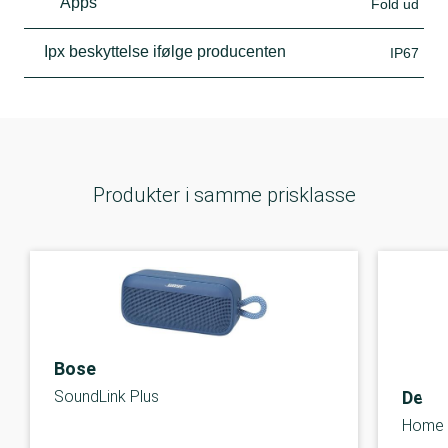
Apps
Fold ud
Ipx beskyttelse ifølge producenten
IP67
Produkter i samme prisklasse
Bose
Deno
SoundLink Plus
Home 