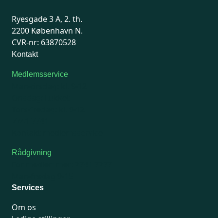
Ryesgade 3 A, 2. th.
2200 København N.
CVR-nr: 63870528
Kontakt
Medlemsservice
Man-tirsdag: kl. 9-12
Onsdag: Lukket
Tors-fredag: kl. 9-12
7741 7741
Kontakt medlemsservice
Rådgivning
For medlemmer: 7741 7777
Man-fredag 9-15
Services
Om os