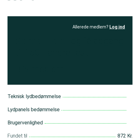
Allerede medlem?
Log ind
Se resultatet
og få adgang
til 150+ andre test
Bliv medlem
Teknisk lydbedømmelse
Lydpanels bedømmelse
Brugervenlighed
Fundet til
872 Kr.