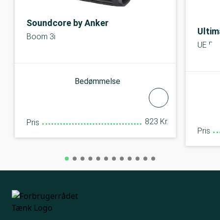
Soundcore by Anker
Ultim
Boom 3i
UE Bo
Bedømmelse
823 Kr.
Pris
Pris