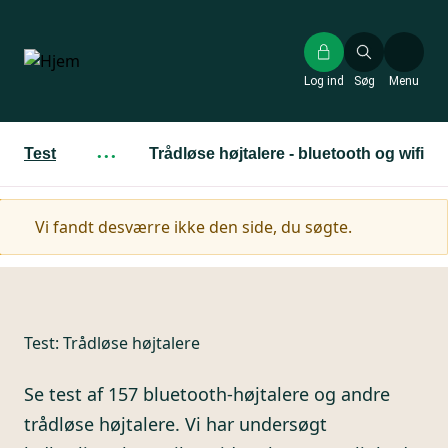
Gå
til
hovedindhold
Log ind
Søg
Menu
Test
···
Trådløse højtalere - bluetooth og wifi
Advarselsmeddelelse
Vi fandt desværre ikke den side, du søgte.
Test:
Trådløse højtalere
Se test af 157 bluetooth-højtalere og andre
trådløse højtalere. Vi har undersøgt