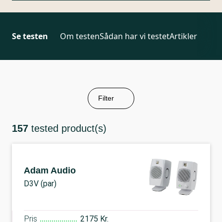
Se testen
Om testen
Sådan har vi testet
Artikler
Filter
157
tested product(s)
Adam Audio
D3V (par)
Pris
2175 Kr.