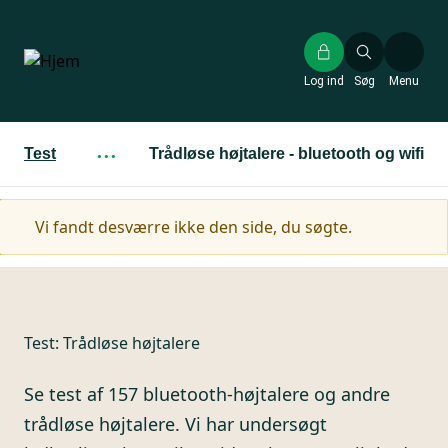
Gå
til
hovedindhold
Log ind
Søg
Menu
Test
···
Trådløse højtalere - bluetooth og wifi
Advarselsmeddelelse
Vi fandt desværre ikke den side, du søgte.
Test:
Trådløse højtalere
Se test af 157 bluetooth-højtalere og andre
trådløse højtalere. Vi har undersøgt