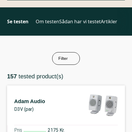
Se testen
Om testen
Sådan har vi testet
Artikler
Filter
157
tested product(s)
Adam Audio
D3V (par)
Pris
2175 Kr.