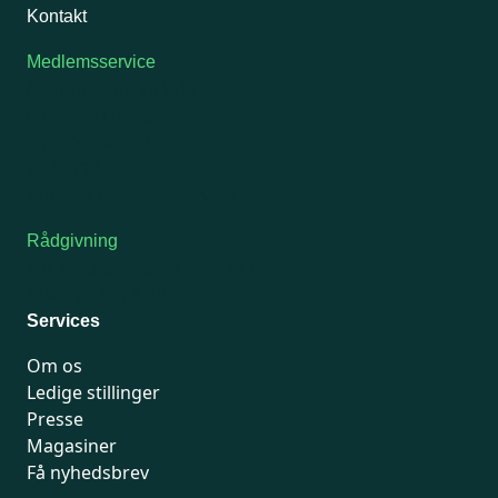
Kontakt
Medlemsservice
Man-tirsdag: kl. 9-12
Onsdag: Lukket
Tors-fredag: kl. 9-12
7741 7741
Kontakt medlemsservice
Rådgivning
For medlemmer: 7741 7777
Man-fredag 9-15
Services
Om os
Ledige stillinger
Presse
Magasiner
Få nyhedsbrev