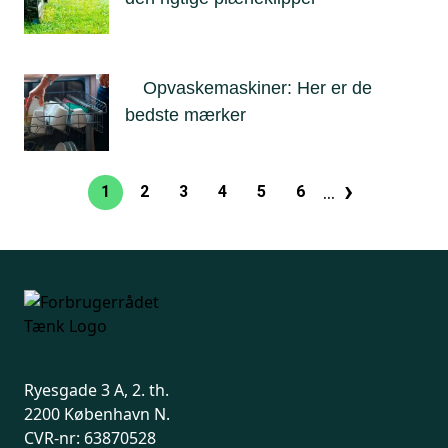
Opvaskemaskiner: Her er de
bedste mærker
›
Sideinddeling
…
1
2
3
4
5
6
Nuværende
Side
Side
Side
Side
Side
Næste
side
side
Ryesgade 3 A, 2. th.
2200 København N.
CVR-nr: 63870528