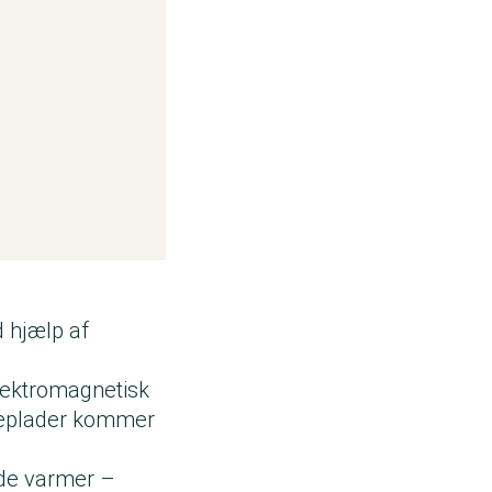
 hjælp af
elektromagnetisk
ogeplader kommer
 de varmer –