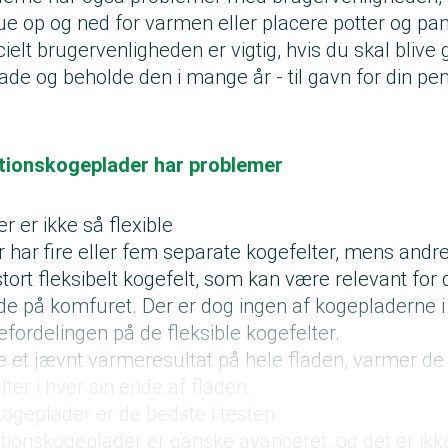
ue op og ned for varmen eller placere potter og pand
elt brugervenligheden er vigtig, hvis du skal blive g
ade og beholde den i mange år - til gavn for din p
ktionskogeplader har problemer
r er ikke så flexible
 har fire eller fem separate kogefelter, mens andre
tort fleksibelt kogefelt, som kan være relevant for di
de på komfuret. Der er dog ingen af kogepladerne i 
efordelingen på de fleksible kogefelter.
ive et jævnt varmeresultat på hele fladen, varmer d
lter i hver sin ende af fladen.
ogeplader er de bedste i testen
tionskogeplader er ganske avanceret, og det er ikk