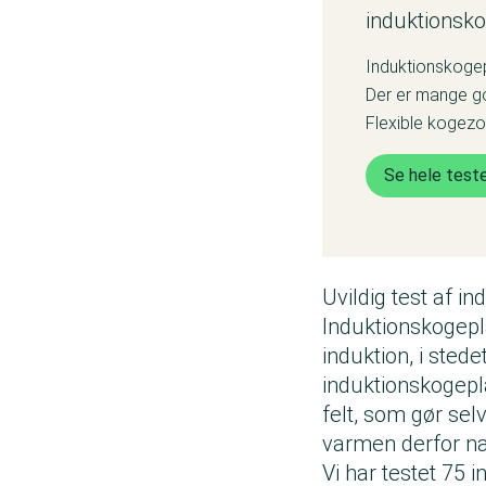
induktionsk
Induktionskogep
Der er mange god
Flexible kogezo
Se hele test
Uvildig test af i
Induktionskogepl
induktion, i ste
induktionskogepl
felt, som gør se
varmen derfor næ
Vi har testet 75 