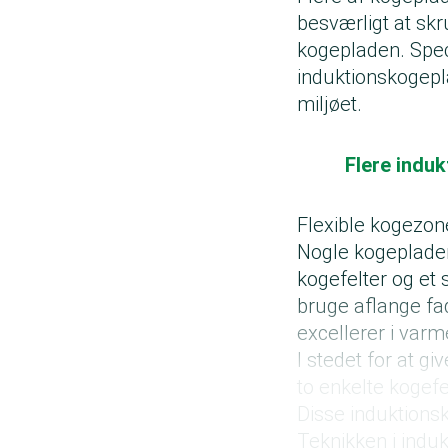
besværligt at skr
kogepladen. Speci
induktionskogepl
miljøet.
Flere indu
Flexible kogezone
Nogle kogeplader
kogefelter og et s
bruge aflange fa
excellerer i varm
I stedet for at g
to enkelte kogefe
Disse induktionsk
Teknikken i induk