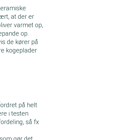
skeramiske
t, at der er
liver varmet op,
egepande op.
is de kører på
ore kogeplader
fordret på helt
re i testen
rdeling, så fx
 som gør det