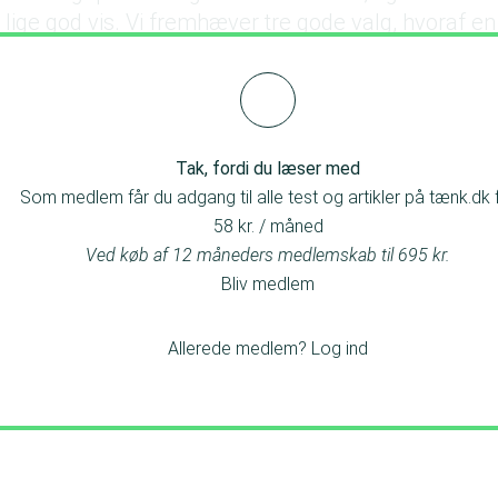
lige god vis. Vi fremhæver tre gode valg, hvoraf en
st i Test-logo.
Tak, fordi du læser med
Som medlem får du adgang til alle test og artikler på tænk.dk 
58 kr. / måned
Ved køb af 12 måneders medlemskab til 695 kr.
Bliv medlem
Allerede medlem?
Log ind