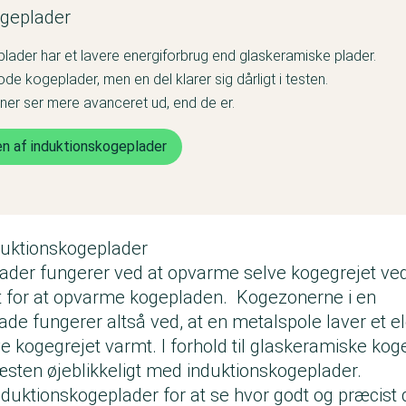
ogeplader
lader har et lavere energiforbrug end glaskeramiske plader.
e kogeplader, men en del klarer sig dårligt i testen.
ner ser mere avanceret ud, end de er.
en af induktionskogeplader
nduktionskogeplader
ader fungerer ved at opvarme selve kogegrejet ved
det for at opvarme kogepladen. Kogezonerne i en
ade fungerer altså ved, at en metalspole laver et 
lve kogegrejet varmt. I forhold til glaskeramiske k
sten øjeblikkeligt med induktionskogeplader.
induktionskogeplader for at se hvor godt og præcist