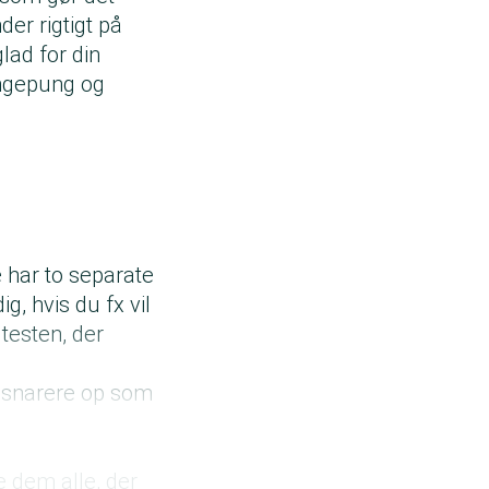
er rigtigt på
lad for din
engepung og
 har to separate
g, hvis du fx vil
testen, der
e snarere op som
e dem alle, der