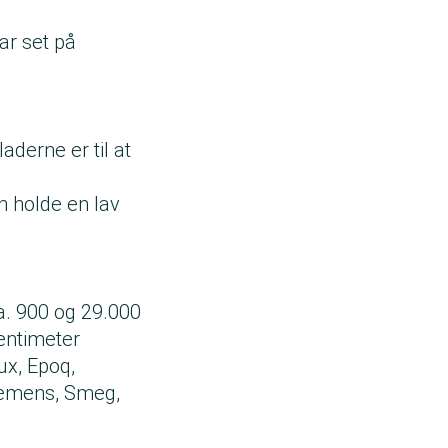
ar set på
aderne er til at
n holde en lav
ca. 900 og 29.000
entimeter
ux, Epoq,
Siemens, Smeg,