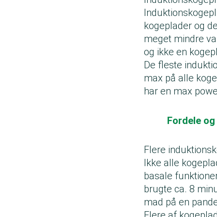
Induktionskogepl
kogeplader og d
meget mindre var
og ikke en kogep
De fleste indukt
max på alle koge
har en max powe
Fordele og
Flere induktionsko
Ikke alle kogepla
basale funktioner
brugte ca. 8 min
mad på en pande i
Flere af kogepla