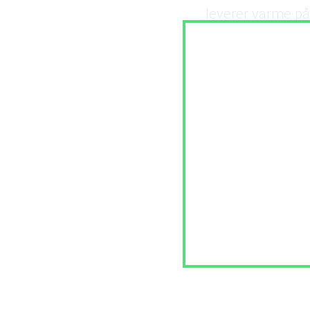
leverer varme på 
eftertragtede Bed