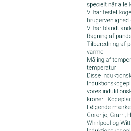
specielt når alle
Vi har testet kog
brugervenlighed 
Vi har blandt an
Bagning af pande
Tilberedning af p
varme
Måling af tempera
temperatur
Disse induktions
Induktionskogeplad
vores induktionsk
kroner. Kogeplad
Følgende mærker e
Gorenje, Gram, H
Whirlpool og Witt
Induktionskogepl