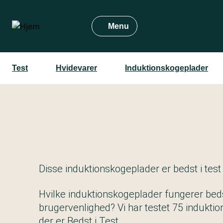
Gå
til
Menu
hovedindhold
Test
Hvidevarer
Induktions­kogeplader
Disse induktionskogeplader er bedst i test
Hvilke induktionskogeplader fungerer bed
brugervenlighed? Vi har testet 75 induktio
der er Bedst i Test.