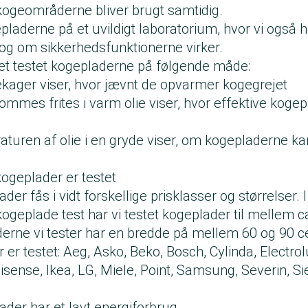
 kogeområderne bliver brugt samtidig.
epladerne på et uvildigt laboratorium, hvor vi også h
og om sikkerhedsfunktionerne virker.
det testet kogepladerne på følgende måde:
kager viser, hvor jævnt de opvarmer kogegrejet
ommes frites i varm olie viser, hvor effektive kogepl
turen af olie i en gryde viser, om kogepladerne ka
kogeplader er testet
er fås i vidt forskellige prisklasser og størrelser. I
ogeplade test har vi testet kogeplader til mellem 
erne vi tester har en bredde på mellem 60 og 90 c
r testet: Aeg, Asko, Beko, Bosch, Cylinda, Electrol
isense, Ikea, LG, Miele, Point, Samsung, Severin, 
ader har et lavt energiforbrug