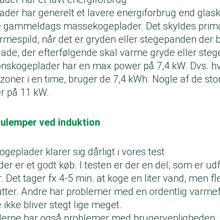
ader har generelt et lavere energiforbrug end gla
e gammeldags massekogeplader. Det skyldes primær
mespild, når det er gryden eller stegepanden der b
lade, der efterfølgende skal varme gryde eller st
ionskogeplader har en max power på 7,4 kW. Dvs. hv
zoner i en time, bruger de 7,4 kWh. Nogle af de st
r på 11 kW.
 ulemper ved induktion
geplader klarer sig dårligt i vores test
der er et godt køb. I testen er der en del, som er ud
. Det tager fx 4-5 min. at koge en liter vand, men fle
utter. Andre har problemer med en ordentlig varmefo
kke bliver stegt lige meget.
derne har også problemer med brugervenligheden,