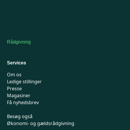
Man-tirsdag: kl. 9-12
Onsdag: Lukket
Tors-fredag: kl. 9-12
7741 7741
Kontakt medlemsservice
Rådgivning
For medlemmer: 7741 7777
Man-fredag 9-15
Services
Om os
Ledige stillinger
Presse
Magasiner
Få nyhedsbrev
Besøg også
Økonomi- og gældsrådgivning