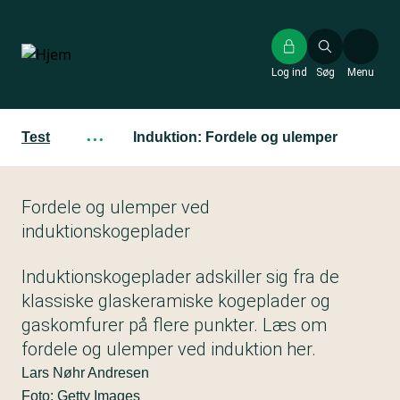
Gå
til
hovedindhold
Log ind
Søg
Menu
Test
···
Induktion: Fordele og ulemper
Fordele og ulemper ved
induktionskogeplader
Induktionskogeplader adskiller sig fra de
klassiske glaskeramiske kogeplader og
gaskomfurer på flere punkter. Læs om
fordele og ulemper ved induktion her.
Lars Nøhr Andresen
Foto: Getty Images