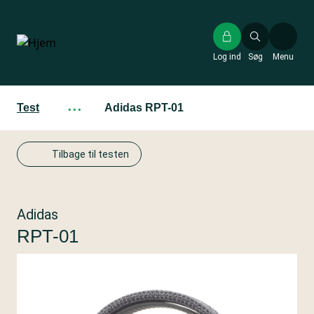
Gå
til
hovedindhold
Log ind
Søg
Menu
Test
···
Adidas RPT-01
Tilbage til testen
Adidas
RPT-01