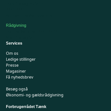
Tors-fredag: kl. 9-12
7741 7741
Kontakt medlemsservice
Rådgivning
For medlemmer: 7741 7777
Man-fredag 9-15
Services
Om os
Ledige stillinger
Presse
Magasiner
Få nyhedsbrev
Besøg også
Økonomi- og gældsrådgivning
Forbrugerrådet Tænk