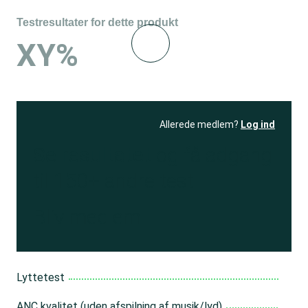
Testresultater for dette produkt
XY%
Allerede medlem?
Log ind
Se resultatet
og få adgang
til 150+ andre test
Bliv medlem
Lyttetest
ANC kvalitet (uden afspilning af musik/lyd)