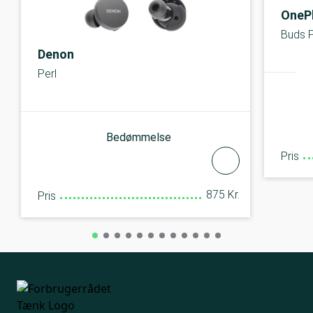
OneP
Buds 
Denon
Perl
Bedømmelse
Pris
875 Kr.
Pris