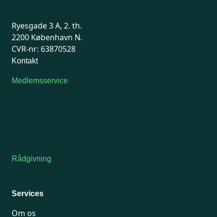
Ryesgade 3 A, 2. th.
2200 København N.
CVR-nr: 63870528
Kontakt
Medlemsservice
Man-tirsdag: kl. 9-12
Onsdag: Lukket
Tors-fredag: kl. 9-12
7741 7741
Kontakt medlemsservice
Rådgivning
For medlemmer: 7741 7777
Man-fredag 9-15
Services
Om os