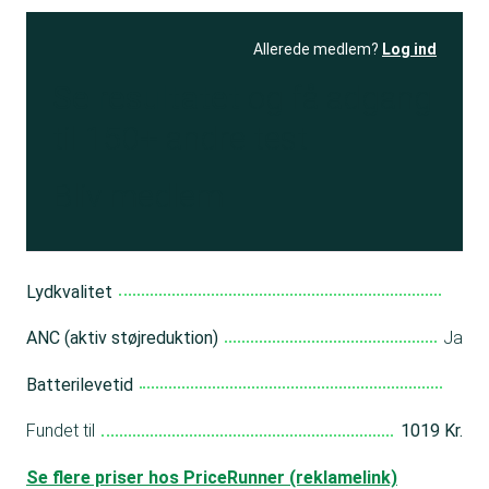
Allerede medlem?
Log ind
Se resultatet
og få adgang
til 150+ andre test
Bliv medlem
Lydkvalitet
ANC (aktiv støjreduktion)
Ja
Batterilevetid
Fundet til
1019 Kr.
Se flere priser hos PriceRunner (reklamelink)