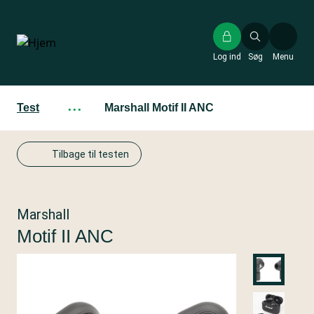
Gå
til
hovedindhold
Log ind
Søg
Menu
Test
···
Marshall Motif II ANC
Tilbage til testen
Marshall
Motif II ANC