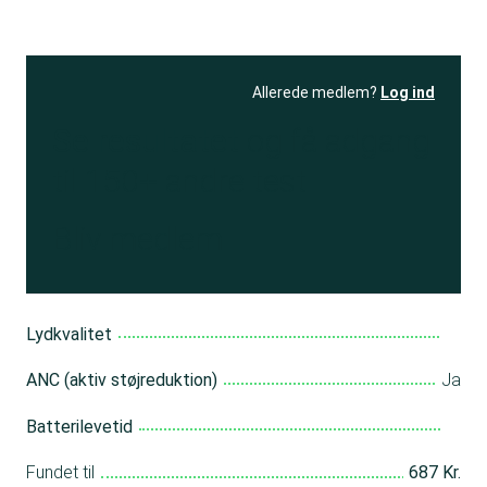
Allerede medlem?
Log ind
Se resultatet
og få adgang
til 150+ andre test
Bliv medlem
Lydkvalitet
ANC (aktiv støjreduktion)
Ja
Batterilevetid
Fundet til
687 Kr.