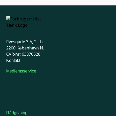
Ryesgade 3 A, 2. th.
2200 København N.
CVR-nr: 63870528
Kontakt
Medlemsservice
Man-tirsdag: kl. 9-12
Onsdag: Lukket
Tors-fredag: kl. 9-12
7741 7741
Kontakt medlemsservice
Rådgivning