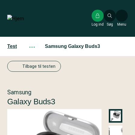
Gå
til
hovedindhold
Log ind
Søg
Menu
Test
···
Samsung Galaxy Buds3
Tilbage til testen
Samsung
Galaxy Buds3