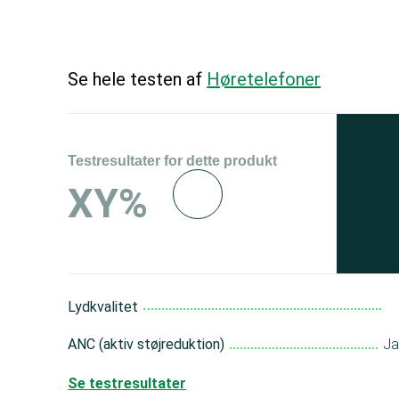
Se hele testen af
Høretelefoner
Testresultater for dette produkt
Se 
XY%
og 
150
Lydkvalitet
ANC (aktiv støjreduktion)
J
Se testresultater