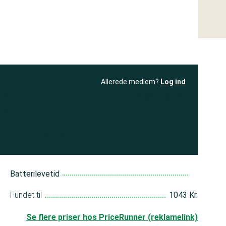
Allerede medlem?
Log ind
resultatet
Bliv medlem
få adgang til
+ andre test
Batterilevetid
a
Fundet til
1043 Kr.
Se flere priser hos PriceRunner (reklamelink)