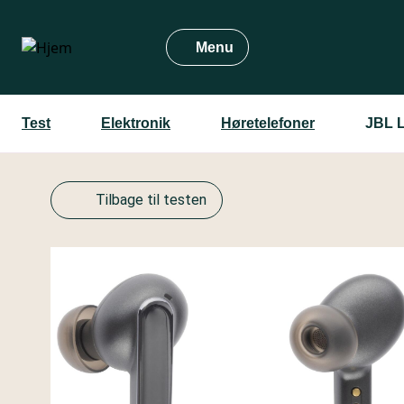
Gå
til
Menu
hovedindhold
Test
Elektronik
Høretelefoner
JBL L
Tilbage til testen