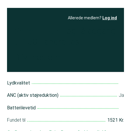
Allerede medlem?
Log ind
Se resultatet
og få adgang
til 150+ andre test
Bliv medlem
Lydkvalitet
ANC (aktiv støjreduktion)
Ja
Batterilevetid
Fundet til
1521 Kr.