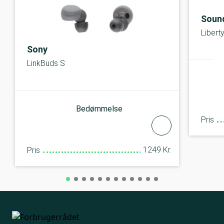
Soun
Libert
Sony
LinkBuds S
Bedømmelse
Pris
1249 Kr.
Pris