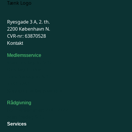
Ryesgade 3 A, 2. th.
2200 København N.
CVR-nr: 63870528
Kontakt
Medlemsservice
Man-tirsdag: kl. 9-12
Onsdag: Lukket
Tors-fredag: kl. 9-12
7741 7741
Kontakt medlemsservice
Rådgivning
For medlemmer: 7741 7777
Man-fredag 9-15
Services