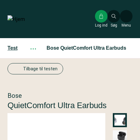
Gå
til
hovedindhold
Log ind
Søg
Menu
Test
···
Bose QuietComfort Ultra Earbuds
Tilbage til testen
Bose
QuietComfort Ultra Earbuds