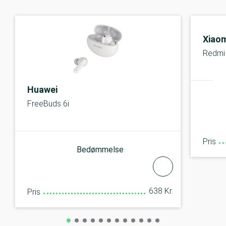
Xiaom
Redmi
Huawei
FreeBuds 6i
Pris
Bedømmelse
638 Kr.
Pris