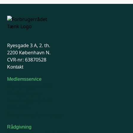
Ryesgade 3 A, 2. th.
2200 København N.
CVR-nr: 63870528
Kontakt
Medlemsservice
Man-tirsdag: kl. 9-12
Onsdag: Lukket
Tors-fredag: kl. 9-12
7741 7741
Kontakt medlemsservice
Rådgivning