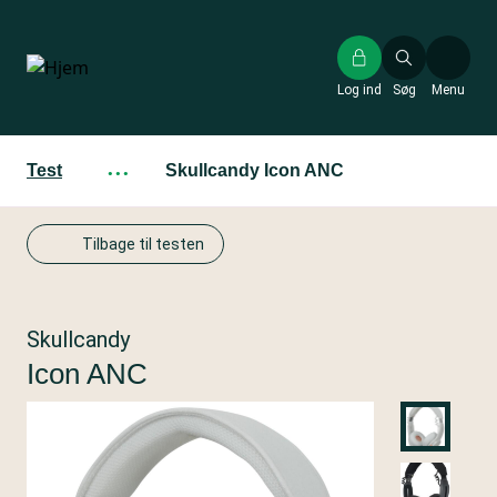
Gå
til
hovedindhold
Log ind
Søg
Menu
Test
···
Skullcandy Icon ANC
Tilbage til testen
Skullcandy
Icon ANC