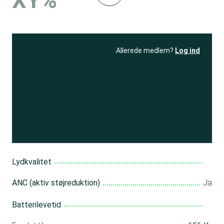
XY%
Allerede medlem?
Log ind
Se resultatet
og få adgang
til 150+ andre test
Bliv medlem
Lydkvalitet
ANC (aktiv støjreduktion)
Ja
Batterilevetid