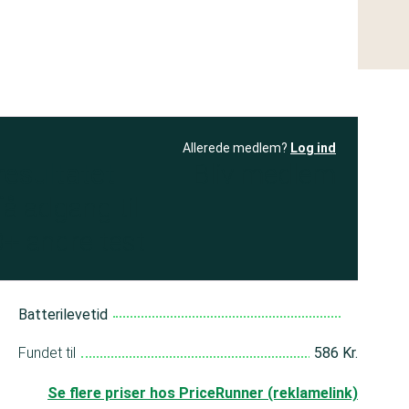
Allerede medlem?
Log ind
resultatet
Bliv medlem
få adgang til
+ andre test
Batterilevetid
a
Fundet til
586 Kr.
Se flere priser hos PriceRunner (reklamelink)