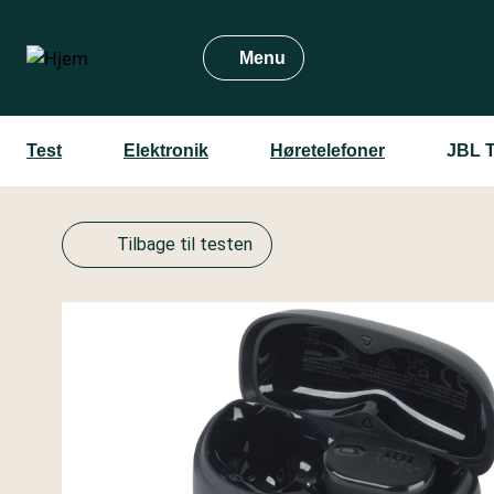
Gå
til
Menu
hovedindhold
Test
Elektronik
Høretelefoner
JBL 
Tilbage til testen