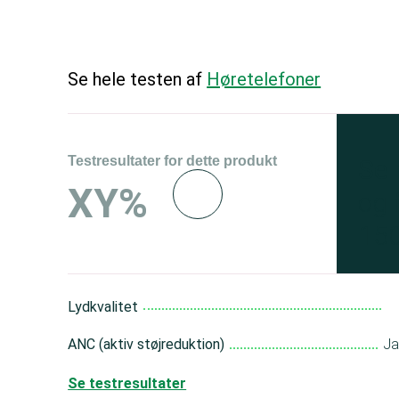
Se hele testen af
Høretelefoner
Testresultater for dette produkt
Se 
XY%
og 
150
Lydkvalitet
ANC (aktiv støjreduktion)
J
Se testresultater