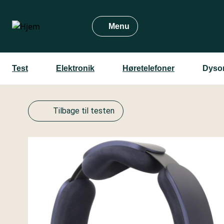
Gå
til
Menu
hovedindhold
Test
Elektronik
Høretelefoner
Dyso
Tilbage til testen