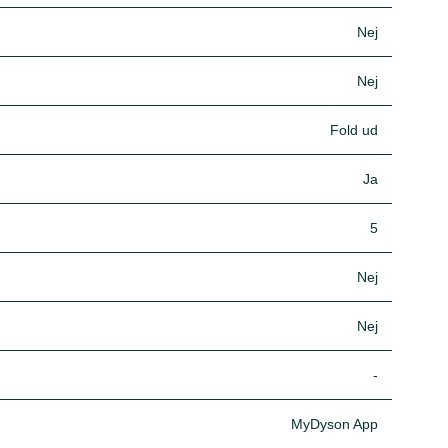
Nej
Nej
Fold ud
Ja
5
Nej
Nej
-
MyDyson App