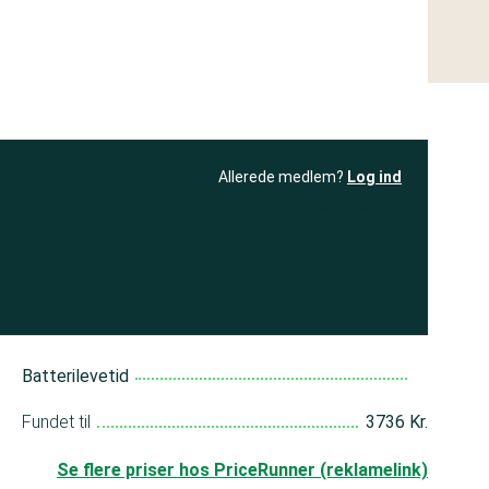
Allerede medlem?
Log ind
resultatet
Bliv medlem
få adgang til
+ andre test
Batterilevetid
a
Fundet til
3736 Kr.
Se flere priser hos PriceRunner (reklamelink)