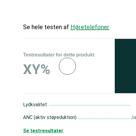
Se hele testen af
Høretelefoner
Testresultater for dette produkt
Se 
XY%
og 
150
Lydkvalitet
ANC (aktiv støjreduktion)
J
Se testresultater