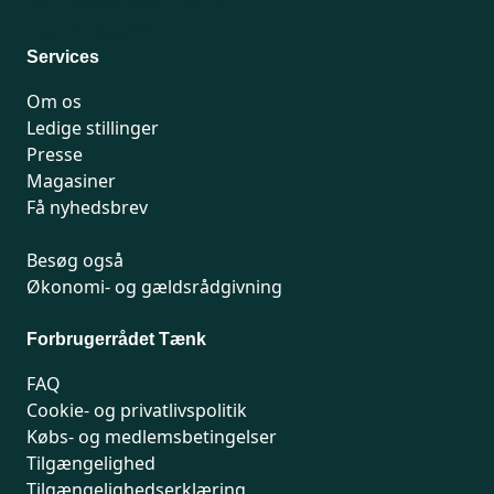
For medlemmer: 7741 7777
Man-fredag 9-15
Services
Om os
Ledige stillinger
Presse
Magasiner
Få nyhedsbrev
Besøg også
Økonomi- og gældsrådgivning
Forbrugerrådet Tænk
FAQ
Cookie- og privatlivspolitik
Købs- og medlemsbetingelser
Tilgængelighed
Tilgængelighedserklæring