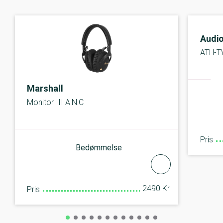
Audi
ATH-
Marshall
Monitor III A.N.C
Pris
Bedømmelse
2490 Kr.
Pris