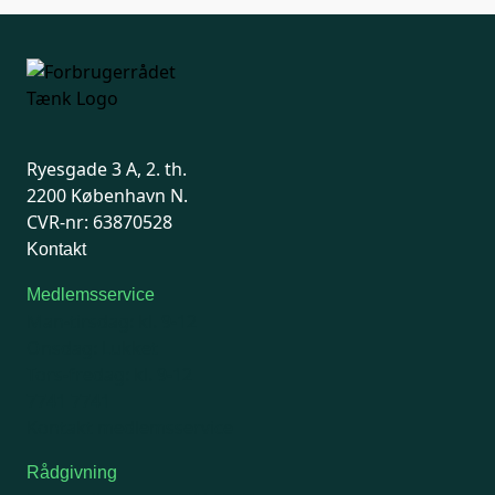
Ryesgade 3 A, 2. th.
2200 København N.
CVR-nr: 63870528
Kontakt
Medlemsservice
Man-tirsdag: kl. 9-12
Onsdag: Lukket
Tors-fredag: kl. 9-12
7741 7741
Kontakt medlemsservice
Rådgivning