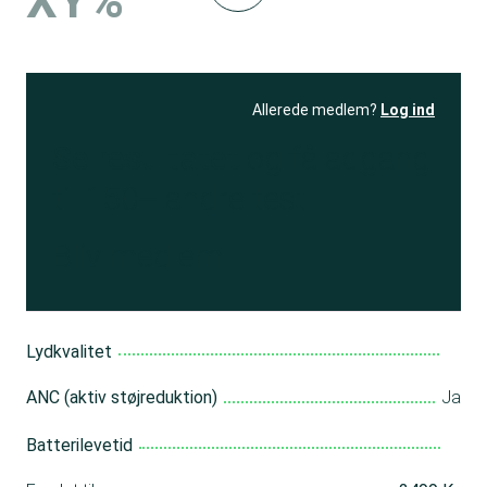
XY%
Allerede medlem?
Log ind
Se resultatet
og få adgang
til 150+ andre test
Bliv medlem
Lydkvalitet
ANC (aktiv støjreduktion)
Ja
Batterilevetid