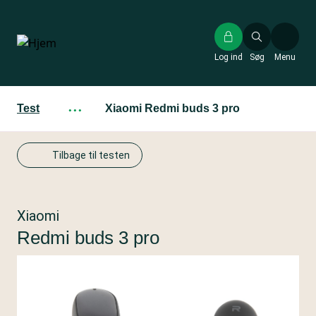
Gå
til
hovedindhold
Log ind
Søg
Menu
Test
···
Xiaomi Redmi buds 3 pro
Tilbage til testen
Xiaomi
Redmi buds 3 pro