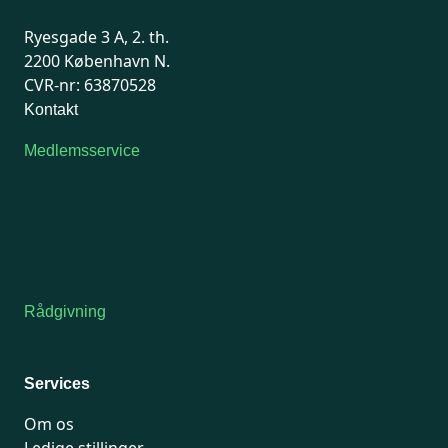
Ryesgade 3 A, 2. th.
2200 København N.
CVR-nr: 63870528
Kontakt
Medlemsservice
Man-tirsdag: kl. 9-12
Onsdag: Lukket
Tors-fredag: kl. 9-12
7741 7741
Kontakt medlemsservice
Rådgivning
For medlemmer: 7741 7777
Man-fredag 9-15
Services
Om os