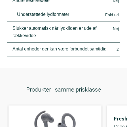
Andre reservedele
Nej
Understøttede lydformater
Fold ud
Slukker automatisk når lydkilden er ude af
Nej
rækkevidde
Antal enheder der kan være forbundet samtidig
2
Produkter i samme prisklasse
Fresh
Code 