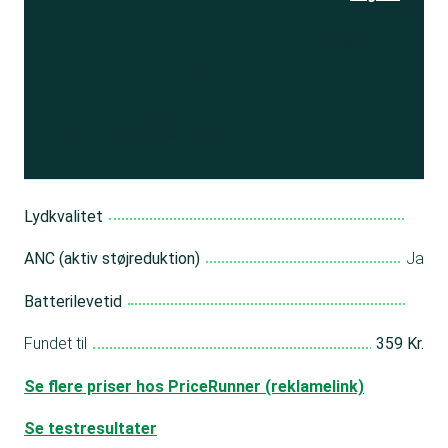
Se resultatet
og få adgang
til 150+ andre test
Bliv medlem
Lydkvalitet
ANC (aktiv støjreduktion)
Ja
Batterilevetid
Fundet til
359 Kr.
Se flere priser hos PriceRunner (reklamelink)
Se testresultater