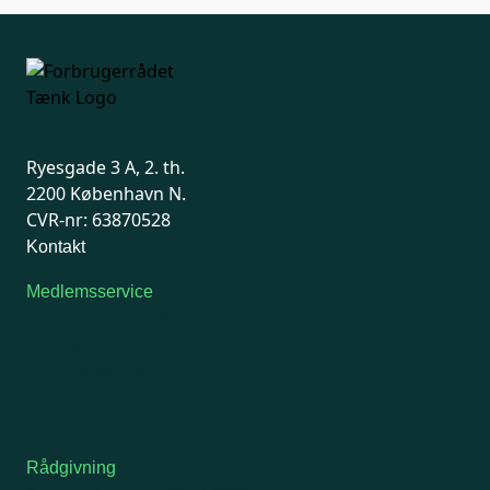
Ryesgade 3 A, 2. th.
2200 København N.
CVR-nr: 63870528
Kontakt
Medlemsservice
Man-tirsdag: kl. 9-12
Onsdag: Lukket
Tors-fredag: kl. 9-12
7741 7741
Kontakt medlemsservice
Rådgivning