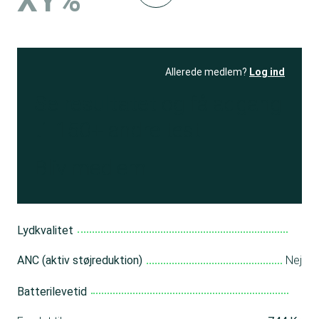
XY%
Allerede medlem?
Log ind
Se resultatet
og få adgang
til 150+ andre test
Bliv medlem
Lydkvalitet
ANC (aktiv støjreduktion)
Nej
Batterilevetid