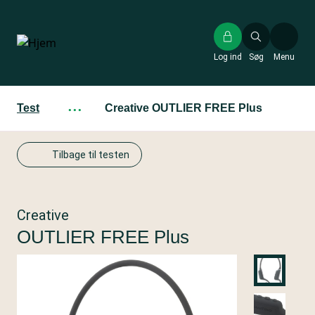
Gå
til
hovedindhold
Log ind
Søg
Menu
Test
···
Creative OUTLIER FREE Plus
Tilbage til testen
Creative
OUTLIER FREE Plus