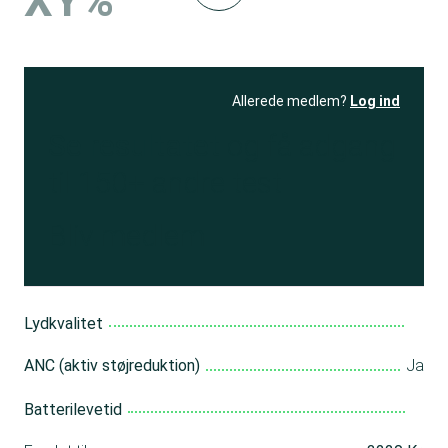
XY%
Allerede medlem?
Log ind
Se resultatet
og få adgang
til 150+ andre test
Bliv medlem
Lydkvalitet
ANC (aktiv støjreduktion)
Ja
Batterilevetid