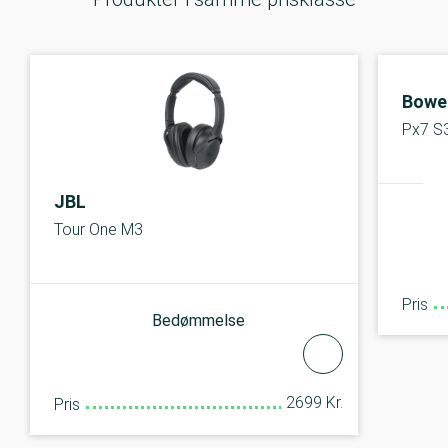
Bower
Px7 S
JBL
Tour One M3
Pris
Bedømmelse
2699 Kr.
Pris