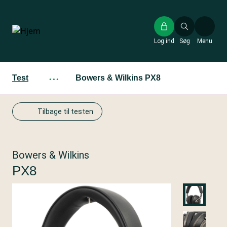
Gå
til
hovedindhold
Log ind
Søg
Menu
Test
···
Bowers & Wilkins PX8
Tilbage til testen
Bowers & Wilkins
PX8