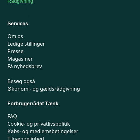
Rådgivning
For medlemmer: 7741 7777
Man-fredag 9-15
Services
Om os
Ledige stillinger
Presse
Magasiner
Få nyhedsbrev
Besøg også
Økonomi- og gældsrådgivning
Forbrugerrådet Tænk
FAQ
Cookie- og privatlivspolitik
Købs- og medlemsbetingelser
Tilgængelighed