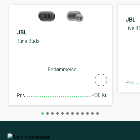
JBL
Live 
JBL
Tune Buds
Bedømmelse
Pris
438 Kr.
Pris