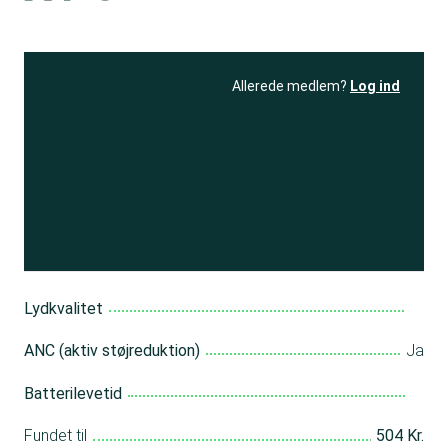
Allerede medlem?
Log ind
Se resultatet
og få adgang
til 150+ andre test
Bliv medlem
Lydkvalitet
ANC (aktiv støjreduktion)
Ja
Batterilevetid
Fundet til
504 Kr.