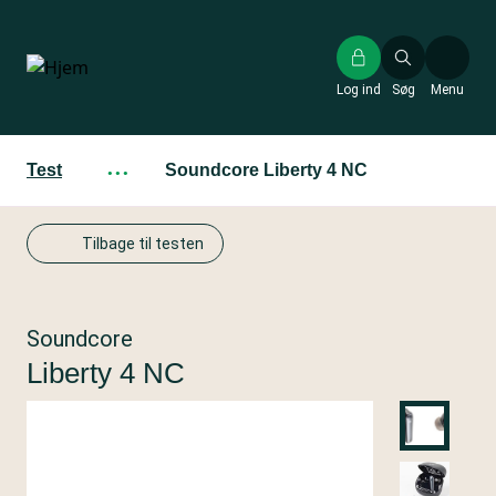
Gå
til
hovedindhold
Log ind
Søg
Menu
Test
···
Soundcore Liberty 4 NC
Tilbage til testen
Soundcore
Liberty 4 NC