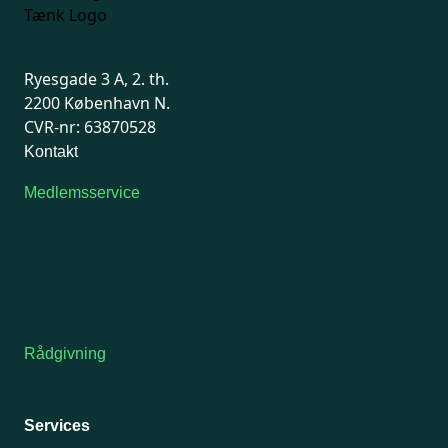
Ryesgade 3 A, 2. th.
2200 København N.
CVR-nr: 63870528
Kontakt
Medlemsservice
Man-tirsdag: kl. 9-12
Onsdag: Lukket
Tors-fredag: kl. 9-12
7741 7741
Kontakt medlemsservice
Rådgivning
For medlemmer: 7741 7777
Man-fredag 9-15
Services