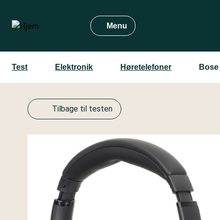
Gå
til
Menu
hovedindhold
Test
Elektronik
Høretelefoner
Bose
Tilbage til testen