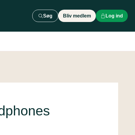
Søg
Bliv medlem
Log ind
adphones