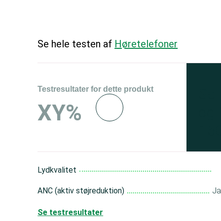
Se hele testen af
Høretelefoner
Testresultater for dette produkt
Se 
XY%
og 
150
Lydkvalitet
ANC (aktiv støjreduktion)
J
Se testresultater