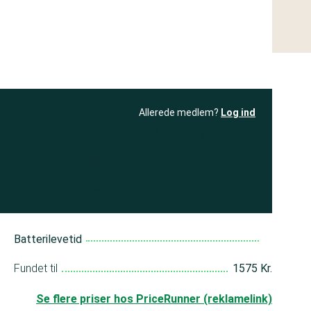
Allerede medlem?
Log ind
resultatet
Bliv medlem
få adgang til
+ andre test
Batterilevetid
a
Fundet til
1575 Kr.
Se flere priser hos PriceRunner (reklamelink)