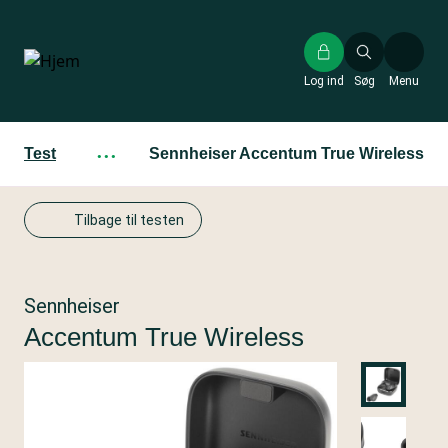
Gå
til
hovedindhold
Log ind
Søg
Menu
Test
···
Sennheiser Accentum True Wireless
Tilbage til testen
Sennheiser
Accentum True Wireless