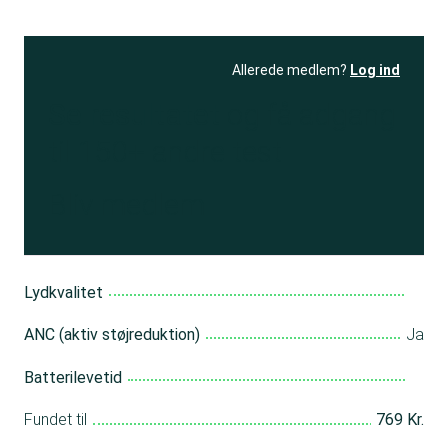
Allerede medlem?
Log ind
Se resultatet
og få adgang
til 150+ andre test
Bliv medlem
Lydkvalitet
ANC (aktiv støjreduktion)
Ja
Batterilevetid
Fundet til
769 Kr.