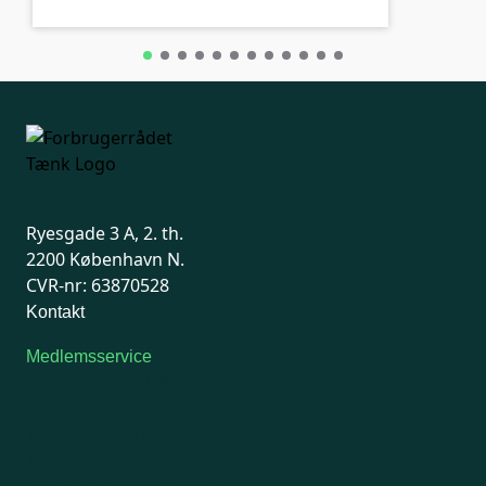
Ryesgade 3 A, 2. th.
2200 København N.
CVR-nr: 63870528
Kontakt
Medlemsservice
Man-tirsdag: kl. 9-12
Onsdag: Lukket
Tors-fredag: kl. 9-12
7741 7741