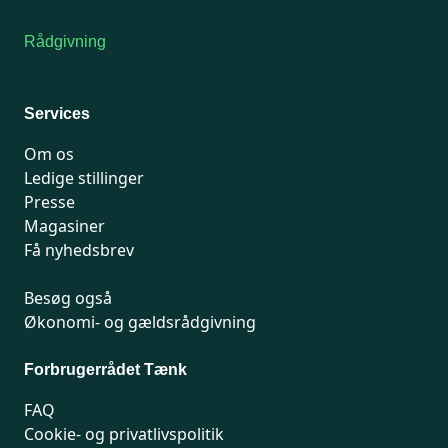
Kontakt medlemsservice
Rådgivning
For medlemmer: 7741 7777
Man-fredag 9-15
Services
Om os
Ledige stillinger
Presse
Magasiner
Få nyhedsbrev
Besøg også
Økonomi- og gældsrådgivning
Forbrugerrådet Tænk
FAQ
Cookie- og privatlivspolitik