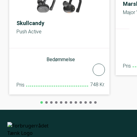
Marsh
Major
Skullcandy
Push Active
Bedømmelse
Pris
748 Kr.
Pris