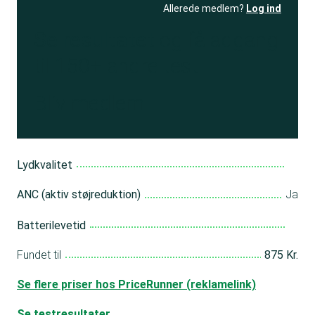
Allerede medlem?
Log ind
Se resultatet
og få adgang
til 150+ andre test
Bliv medlem
Lydkvalitet
ANC (aktiv støjreduktion)
Ja
Batterilevetid
Fundet til
875 Kr.
Se flere priser hos PriceRunner (reklamelink)
Se testresultater