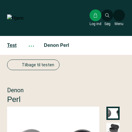
Gå
til
hovedindhold
Log ind
Søg
Menu
Test
···
Denon Perl
Tilbage til testen
Denon
Perl