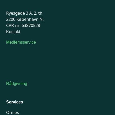
Ryesgade 3 A, 2. th.
2200 København N.
CVR-nr: 63870528
Kontakt
Medlemsservice
Man-tirsdag: kl. 9-12
Onsdag: Lukket
Tors-fredag: kl. 9-12
7741 7741
Kontakt medlemsservice
Rådgivning
For medlemmer: 7741 7777
Man-fredag 9-15
Services
Om os