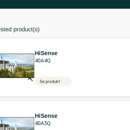
ested product(s)
HiSense
40A4Q
Se produkt
HiSense
40A5Q