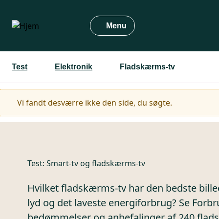
Gå
til
Menu
hovedindhold
Test
Elektronik
Fladskærms-tv
Advarselsmeddelelse
Vi fandt desværre ikke den side, du søgte.
Test:
Smart-tv og fladskærms-tv
Hvilket fladskærms-tv har den bedste bille
lyd og det laveste energiforbrug? Se For
bedømmelser og anbefalinger af 240 flad