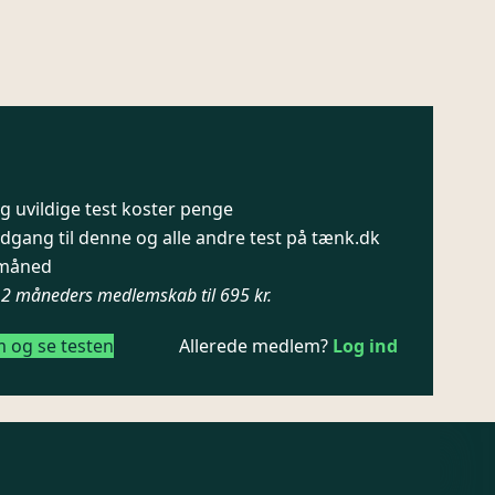
 uvildige test koster penge
dgang til denne og alle andre test på tænk.dk
/ måned
12 måneders medlemskab til 695 kr.
m og se testen
Allerede medlem?
Log ind