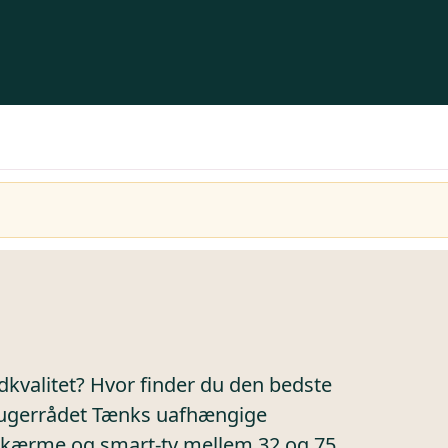
dkvalitet? Hvor finder du den bedste
brugerrådet Tænks uafhængige
skærme og smart-tv mellem 32 og 75