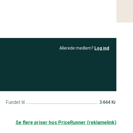
Allerede medlem?
Log ind
resultatet
Bliv medlem
få adgang til
+ andre test
Fundet til
3444 Kr.
Se flere priser hos PriceRunner (reklamelink)