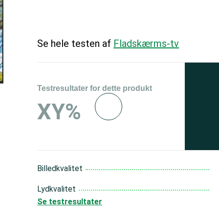
Se hele testen af
Fladskærms-tv
Testresultater for dette produkt
Se 
XY%
og 
150
Billedkvalitet
Lydkvalitet
Se testresultater