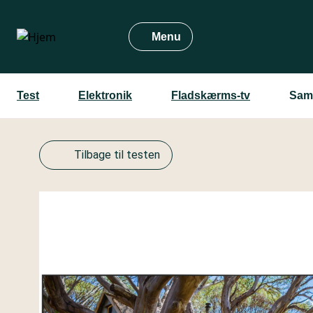
Gå
til
Menu
hovedindhold
Test
Elektronik
Fladskærms-tv
Sam
Tilbage til testen