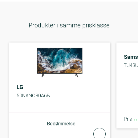
Produkter i samme prisklasse
Sams
TU43U
LG
50NANO80A6B
Pris
Bedømmelse