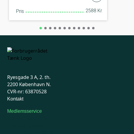
2588 Kr.
Pris
Ryesgade 3 A, 2. th.
2200 København N.
CVR-nr: 63870528
Kontakt
Medlemsservice
Man-tirsdag: kl. 9-12
Onsdag: Lukket
Tors-fredag: kl. 9-12