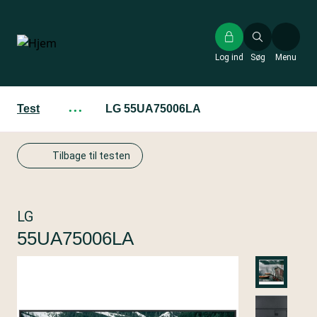
Gå
til
hovedindhold
Log ind
Søg
Menu
Test
···
LG 55UA75006LA
Tilbage til testen
LG
55UA75006LA