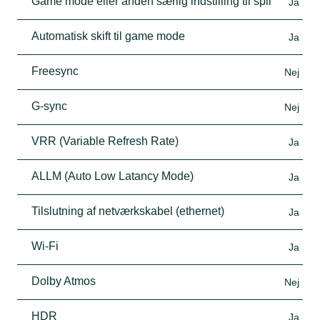
Game mode eller anden særlig indstilling til spil
Ja
Automatisk skift til game mode
Ja
Freesync
Nej
G-sync
Nej
VRR (Variable Refresh Rate)
Ja
ALLM (Auto Low Latancy Mode)
Ja
Tilslutning af netværkskabel (ethernet)
Ja
Wi-Fi
Ja
Dolby Atmos
Nej
HDR
Ja