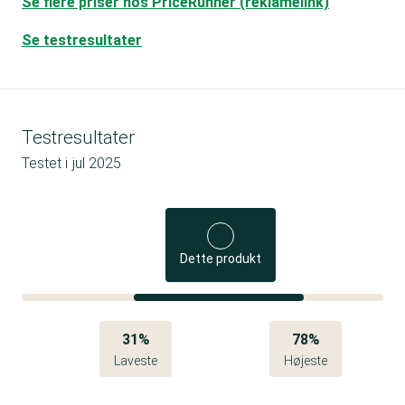
Se flere priser hos PriceRunner (reklamelink)
Se testresultater
Testresultater
Testet i
jul 2025
Dette produkt
31%
78%
Laveste
Højeste