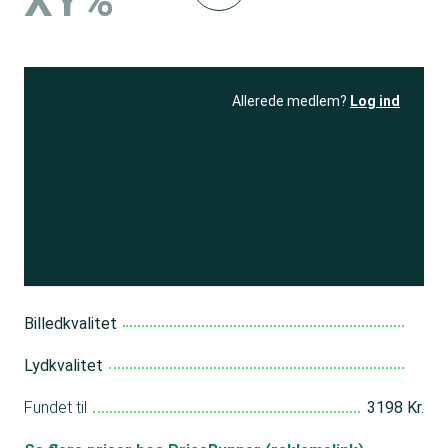
XY%
Allerede medlem?
Log ind
Se resultatet
og få adgang
til 150+ andre test
Bliv medlem
Billedkvalitet
Lydkvalitet
Fundet til
3198 Kr.